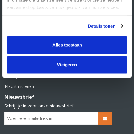
BTW nummer: NL856526605B01
verzameld op basis van uw gebruik van hun services.
Klantenservice
Contact
Details tonen
Over Supply Service B.V.
Veelgestelde vragen
Alles toestaan
Retourbeleid
Weigeren
Algemene voorwaarden
Privacy statement
Klacht indienen
Nieuwsbrief
Schrijf je in voor onze nieuwsbrief