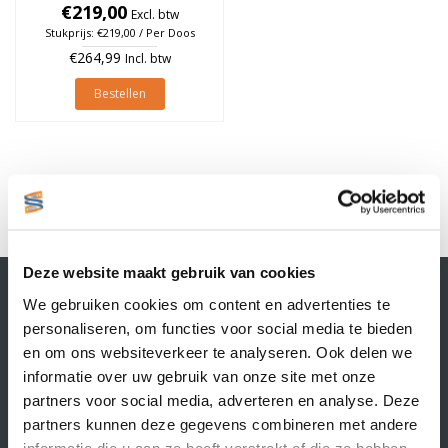
à 1.790 stuks (Per doos)
€219,00
Excl. btw
Stukprijs: €219,00 / Per Doos
€264,99
Incl. btw
Bestellen
1
Deze website maakt gebruik van cookies
Contactgegevens
We gebruiken cookies om content en advertenties te
Supply Service B.V.
personaliseren, om functies voor social media te bieden
Nijverheidsstraat 25-K
en om ons websiteverkeer te analyseren. Ook delen we
3861 RJ Nijkerk
informatie over uw gebruik van onze site met onze
info@supplyservice.nl
+31 33 468 13 42
partners voor social media, adverteren en analyse. Deze
partners kunnen deze gegevens combineren met andere
KvK nummer: 66384737
informatie die u aan ze heeft verstrekt of die ze hebben