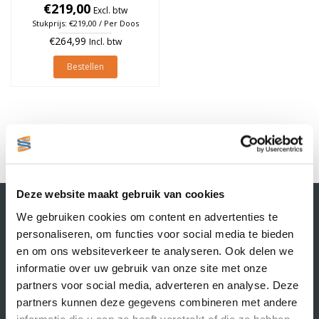
à 1.790 stuks (Per doos)
€219,00
Excl. btw
Stukprijs: €219,00 / Per Doos
€264,99
Incl. btw
Bestellen
1
Deze website maakt gebruik van cookies
Contactgegevens
We gebruiken cookies om content en advertenties te
Supply Service B.V.
personaliseren, om functies voor social media te bieden
Nijverheidsstraat 25-K
en om ons websiteverkeer te analyseren. Ook delen we
3861 RJ Nijkerk
informatie over uw gebruik van onze site met onze
info@supplyservice.nl
+31 33 468 13 42
partners voor social media, adverteren en analyse. Deze
partners kunnen deze gegevens combineren met andere
KvK nummer: 66384737
informatie die u aan ze heeft verstrekt of die ze hebben