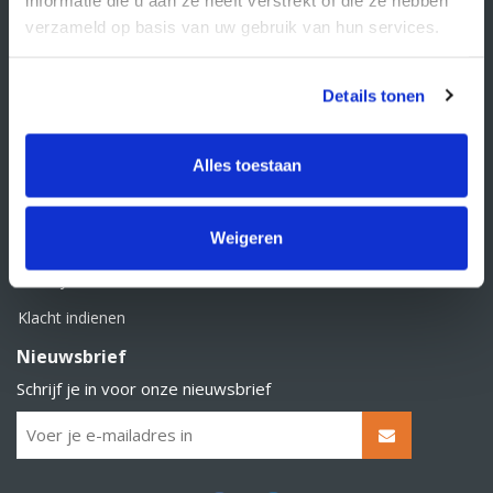
BTW nummer: NL856526605B01
verzameld op basis van uw gebruik van hun services.
Klantenservice
Contact
Details tonen
Over Supply Service B.V.
Veelgestelde vragen
Alles toestaan
Retourbeleid
Weigeren
Algemene voorwaarden
Privacy statement
Klacht indienen
Nieuwsbrief
Schrijf je in voor onze nieuwsbrief