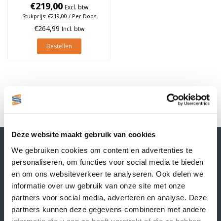
à 1.790 stuks (Per doos)
€219,00
Excl. btw
Stukprijs: €219,00 / Per Doos
€264,99
Incl. btw
Bestellen
1
Deze website maakt gebruik van cookies
Contactgegevens
We gebruiken cookies om content en advertenties te
Supply Service B.V.
personaliseren, om functies voor social media te bieden
Nijverheidsstraat 25-K
en om ons websiteverkeer te analyseren. Ook delen we
3861 RJ Nijkerk
informatie over uw gebruik van onze site met onze
info@supplyservice.nl
+31 33 468 13 42
partners voor social media, adverteren en analyse. Deze
partners kunnen deze gegevens combineren met andere
KvK nummer: 66384737
informatie die u aan ze heeft verstrekt of die ze hebben