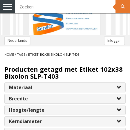
Toggle
navigation
Nederlands
Inloggen
HOME
/
TAGS
/
ETIKET 102X38 BIXOLON SLP-T403
Producten getagd met Etiket 102x38
Bixolon SLP-T403
Materiaal
Breedte
Hoogte/lengte
Kerndiameter