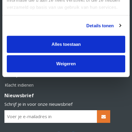
BTW nummer: NL856526605B01
verzameld op basis van uw gebruik van hun services.
Klantenservice
Contact
Details tonen
Over Supply Service B.V.
Veelgestelde vragen
Alles toestaan
Retourbeleid
Weigeren
Algemene voorwaarden
Privacy statement
Klacht indienen
Nieuwsbrief
Schrijf je in voor onze nieuwsbrief