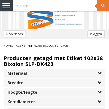
Toggle
navigation
Nederlands
Inloggen
HOME
/
TAGS
/
ETIKET 102X38 BIXOLON SLP-DX423
Producten getagd met Etiket 102x38
Bixolon SLP-DX423
Materiaal
Breedte
Hoogte/lengte
Kerndiameter