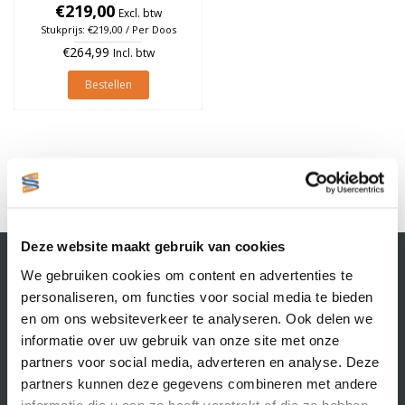
à 1.790 stuks (Per doos)
€219,00
Excl. btw
Stukprijs: €219,00 / Per Doos
€264,99
Incl. btw
Bestellen
1
Deze website maakt gebruik van cookies
Contactgegevens
We gebruiken cookies om content en advertenties te
Supply Service B.V.
personaliseren, om functies voor social media te bieden
Nijverheidsstraat 25-K
en om ons websiteverkeer te analyseren. Ook delen we
3861 RJ Nijkerk
informatie over uw gebruik van onze site met onze
info@supplyservice.nl
+31 33 468 13 42
partners voor social media, adverteren en analyse. Deze
partners kunnen deze gegevens combineren met andere
KvK nummer: 66384737
informatie die u aan ze heeft verstrekt of die ze hebben