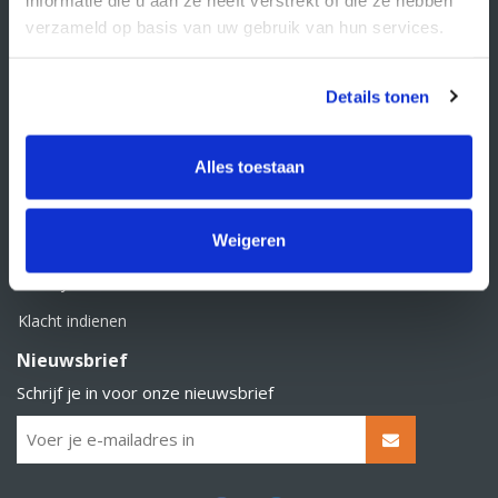
BTW nummer: NL856526605B01
verzameld op basis van uw gebruik van hun services.
Klantenservice
Contact
Details tonen
Over Supply Service B.V.
Veelgestelde vragen
Alles toestaan
Retourbeleid
Weigeren
Algemene voorwaarden
Privacy statement
Klacht indienen
Nieuwsbrief
Schrijf je in voor onze nieuwsbrief