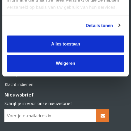
BTW nummer: NL856526605B01
verzameld op basis van uw gebruik van hun services.
Klantenservice
Contact
Details tonen
Over Supply Service B.V.
Veelgestelde vragen
Alles toestaan
Retourbeleid
Weigeren
Algemene voorwaarden
Privacy statement
Klacht indienen
Nieuwsbrief
Schrijf je in voor onze nieuwsbrief