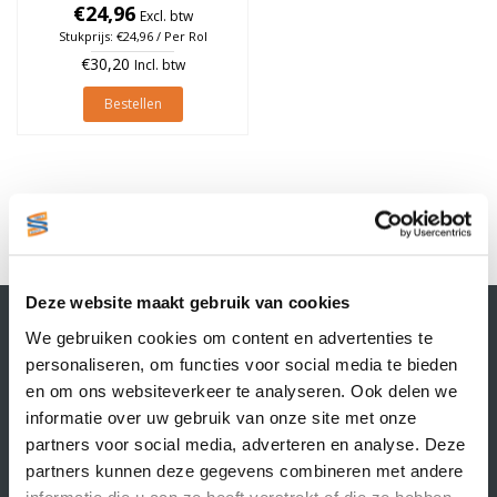
€24,96
à 2.580 stuks
Excl. btw
Stukprijs: €24,96 / Per Rol
€30,20
Incl. btw
Bestellen
1
Deze website maakt gebruik van cookies
Contactgegevens
We gebruiken cookies om content en advertenties te
Supply Service B.V.
personaliseren, om functies voor social media te bieden
Nijverheidsstraat 25-K
en om ons websiteverkeer te analyseren. Ook delen we
3861 RJ Nijkerk
informatie over uw gebruik van onze site met onze
info@supplyservice.nl
+31 33 468 13 42
partners voor social media, adverteren en analyse. Deze
partners kunnen deze gegevens combineren met andere
KvK nummer: 66384737
informatie die u aan ze heeft verstrekt of die ze hebben