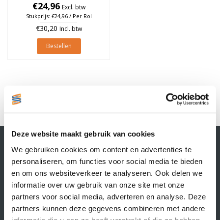
€24,96
à 2.580 stuks
Excl. btw
Stukprijs: €24,96 / Per Rol
€30,20
Incl. btw
Bestellen
1
Deze website maakt gebruik van cookies
Contactgegevens
We gebruiken cookies om content en advertenties te
Supply Service B.V.
personaliseren, om functies voor social media te bieden
Nijverheidsstraat 25-K
en om ons websiteverkeer te analyseren. Ook delen we
3861 RJ Nijkerk
informatie over uw gebruik van onze site met onze
info@supplyservice.nl
+31 33 468 13 42
partners voor social media, adverteren en analyse. Deze
partners kunnen deze gegevens combineren met andere
KvK nummer: 66384737
informatie die u aan ze heeft verstrekt of die ze hebben