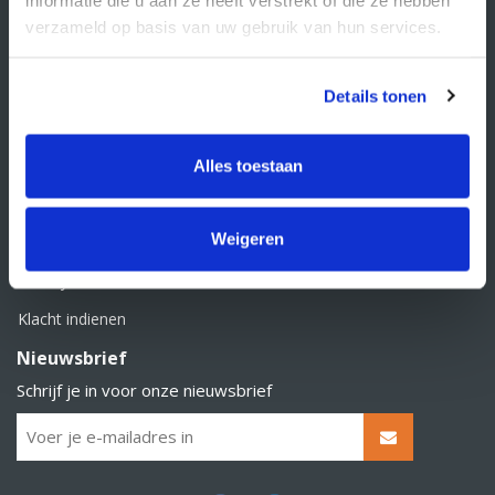
BTW nummer: NL856526605B01
verzameld op basis van uw gebruik van hun services.
Klantenservice
Contact
Details tonen
Over Supply Service B.V.
Veelgestelde vragen
Alles toestaan
Retourbeleid
Weigeren
Algemene voorwaarden
Privacy statement
Klacht indienen
Nieuwsbrief
Schrijf je in voor onze nieuwsbrief