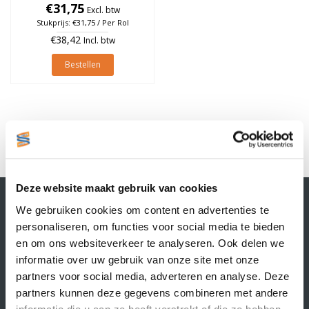
25mm, Groen, rol à 475
€31,75
Excl. btw
stuks
Stukprijs: €31,75 / Per Rol
€38,42
Incl. btw
Bestellen
1
Deze website maakt gebruik van cookies
Contactgegevens
We gebruiken cookies om content en advertenties te
Supply Service B.V.
personaliseren, om functies voor social media te bieden
Nijverheidsstraat 25-K
en om ons websiteverkeer te analyseren. Ook delen we
3861 RJ Nijkerk
informatie over uw gebruik van onze site met onze
info@supplyservice.nl
+31 33 468 13 42
partners voor social media, adverteren en analyse. Deze
partners kunnen deze gegevens combineren met andere
KvK nummer: 66384737
informatie die u aan ze heeft verstrekt of die ze hebben