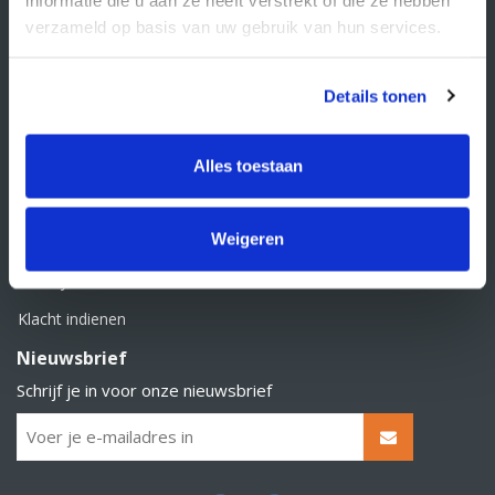
BTW nummer: NL856526605B01
verzameld op basis van uw gebruik van hun services.
Klantenservice
Contact
Details tonen
Over Supply Service B.V.
Veelgestelde vragen
Alles toestaan
Retourbeleid
Weigeren
Algemene voorwaarden
Privacy statement
Klacht indienen
Nieuwsbrief
Schrijf je in voor onze nieuwsbrief