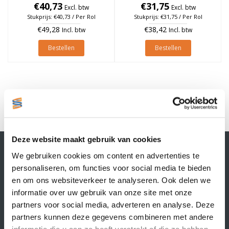
25mm, Geel, rol à 475 stuks
€40,73
25mm, Geel, rol à 475 stuks
€31,75
Excl. btw
Excl. btw
Stukprijs: €40,73 / Per Rol
Stukprijs: €31,75 / Per Rol
€49,28
€38,42
Incl. btw
Incl. btw
Bestellen
Bestellen
1
Deze website maakt gebruik van cookies
Contactgegevens
We gebruiken cookies om content en advertenties te
Supply Service B.V.
personaliseren, om functies voor social media te bieden
Nijverheidsstraat 25-K
en om ons websiteverkeer te analyseren. Ook delen we
3861 RJ Nijkerk
informatie over uw gebruik van onze site met onze
info@supplyservice.nl
+31 33 468 13 42
partners voor social media, adverteren en analyse. Deze
partners kunnen deze gegevens combineren met andere
KvK nummer: 66384737
informatie die u aan ze heeft verstrekt of die ze hebben