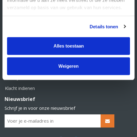
BTW nummer: NL856526605B01
verzameld op basis van uw gebruik van hun services.
Klantenservice
Contact
Details tonen
Over Supply Service B.V.
Veelgestelde vragen
Alles toestaan
Retourbeleid
Weigeren
Algemene voorwaarden
Privacy statement
Klacht indienen
Nieuwsbrief
Schrijf je in voor onze nieuwsbrief