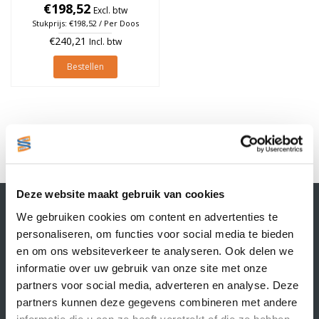
25mm, rol à 475 stuks (Per
€198,52
Excl. btw
doos)
Stukprijs: €198,52 / Per Doos
€240,21
Incl. btw
Bestellen
1
Deze website maakt gebruik van cookies
Contactgegevens
We gebruiken cookies om content en advertenties te
Supply Service B.V.
personaliseren, om functies voor social media te bieden
Nijverheidsstraat 25-K
en om ons websiteverkeer te analyseren. Ook delen we
3861 RJ Nijkerk
informatie over uw gebruik van onze site met onze
info@supplyservice.nl
+31 33 468 13 42
partners voor social media, adverteren en analyse. Deze
partners kunnen deze gegevens combineren met andere
KvK nummer: 66384737
informatie die u aan ze heeft verstrekt of die ze hebben