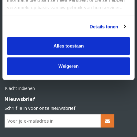
BTW nummer: NL856526605B01
verzameld op basis van uw gebruik van hun services.
Klantenservice
Contact
Details tonen
Over Supply Service B.V.
Veelgestelde vragen
Alles toestaan
Retourbeleid
Weigeren
Algemene voorwaarden
Privacy statement
Klacht indienen
Nieuwsbrief
Schrijf je in voor onze nieuwsbrief