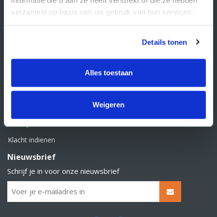
BTW nummer: NL856526605B01
verzameld op basis van uw gebruik van hun services.
Klantenservice
Contact
Details tonen
Over Supply Service B.V.
Veelgestelde vragen
Alles toestaan
Retourbeleid
Weigeren
Algemene voorwaarden
Privacy statement
Klacht indienen
Nieuwsbrief
Schrijf je in voor onze nieuwsbrief