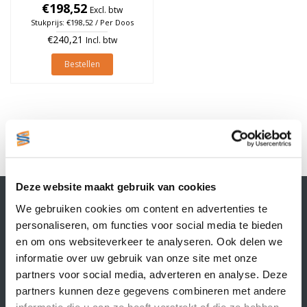
25mm, rol à 475 stuks (Per
€198,52
Excl. btw
doos)
Stukprijs: €198,52 / Per Doos
€240,21
Incl. btw
Bestellen
1
Deze website maakt gebruik van cookies
Contactgegevens
We gebruiken cookies om content en advertenties te
Supply Service B.V.
personaliseren, om functies voor social media te bieden
Nijverheidsstraat 25-K
en om ons websiteverkeer te analyseren. Ook delen we
3861 RJ Nijkerk
informatie over uw gebruik van onze site met onze
info@supplyservice.nl
+31 33 468 13 42
partners voor social media, adverteren en analyse. Deze
partners kunnen deze gegevens combineren met andere
KvK nummer: 66384737
informatie die u aan ze heeft verstrekt of die ze hebben