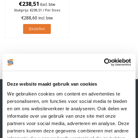
25mm, rol à 565 stuks (Per
€238,51
Excl. btw
doos)
Stukprijs: €238,51 / Per Doos
€288,60
Incl. btw
Bestellen
1
Deze website maakt gebruik van cookies
Contactgegevens
We gebruiken cookies om content en advertenties te
Supply Service B.V.
personaliseren, om functies voor social media te bieden
Nijverheidsstraat 25-K
en om ons websiteverkeer te analyseren. Ook delen we
3861 RJ Nijkerk
informatie over uw gebruik van onze site met onze
info@supplyservice.nl
+31 33 468 13 42
partners voor social media, adverteren en analyse. Deze
partners kunnen deze gegevens combineren met andere
KvK nummer: 66384737
informatie die u aan ze heeft verstrekt of die ze hebben