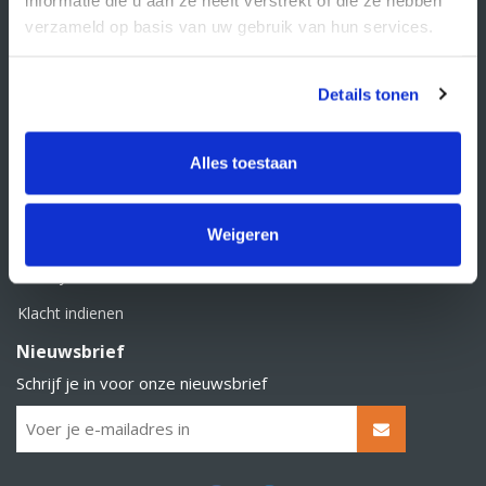
BTW nummer: NL856526605B01
verzameld op basis van uw gebruik van hun services.
Klantenservice
Contact
Details tonen
Over Supply Service B.V.
Veelgestelde vragen
Alles toestaan
Retourbeleid
Weigeren
Algemene voorwaarden
Privacy statement
Klacht indienen
Nieuwsbrief
Schrijf je in voor onze nieuwsbrief