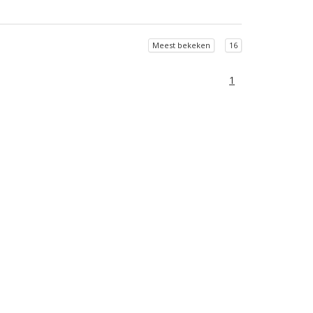
Meest bekeken
16
1