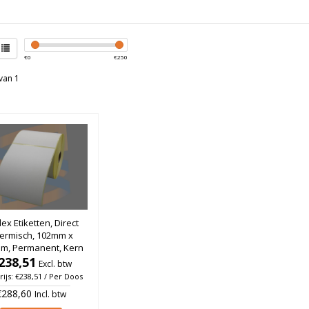
€
0
€
250
van 1
x Etiketten, Direct
ermisch, 102mm x
m, Permanent, Kern
m, rol à 565 stuks
238,51
Excl. btw
(Per doos)
rijs: €238,51 / Per Doos
€288,60
Incl. btw