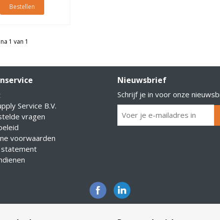
Bestellen
na 1 van 1
nservice
Nieuwsbrief
Schrijf je in voor onze nieuwsb
t
pply Service B.V.
stelde vragen
eleid
ne voorwaarden
 statement
indienen