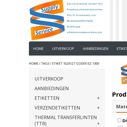
HOME
UITVERKOOP
AANBIEDINGEN
ETIK
HOME
/
TAGS
/
ETIKET 102X127 GODEX EZ-1300
UITVERKOOP
AANBIEDINGEN
Prod
ETIKETTEN
Mate
VERZENDETIKETTEN
THERMAL TRANSFERLINTEN
Di
(TTR)
(1)