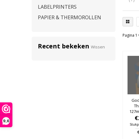
LABELPRINTERS
PAPIER & THERMOROLLEN
Pagina 1 
Recent bekeken
Wissen
Gode
Th
127m
25m
€
9,6
Stukp