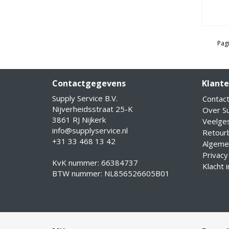
Pagi
Contactgegevens
Klante
Supply Service B.V.
Contac
Nijverheidsstraat 25-K
Over Su
3861 RJ Nijkerk
Veelge
info@supplyservice.nl
Retourb
+31 33 468 13 42
Algeme
Privacy
KvK nummer: 66384737
Klacht 
BTW nummer: NL856526605B01