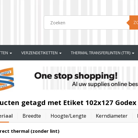
Z
ETTEN
VERZENDETIKETTEN
THERMAL TRANSFERLINTEN (TTR)
ucten getagd met Etiket 102x127 Godex
riaal
Breedte
Hoogte/lengte
Kerndiameter
rect thermal (zonder lint)