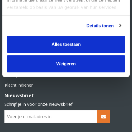
BTW nummer: NL856526605B01
verzameld op basis van uw gebruik van hun services.
Klantenservice
Contact
Details tonen
Over Supply Service B.V.
Veelgestelde vragen
Alles toestaan
Retourbeleid
Weigeren
Algemene voorwaarden
Privacy statement
Klacht indienen
Nieuwsbrief
Schrijf je in voor onze nieuwsbrief