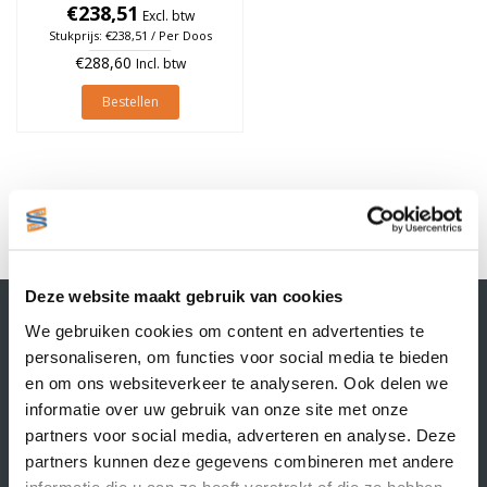
25mm, rol à 565 stuks (Per
€238,51
Excl. btw
doos)
Stukprijs: €238,51 / Per Doos
€288,60
Incl. btw
Bestellen
1
Deze website maakt gebruik van cookies
Contactgegevens
We gebruiken cookies om content en advertenties te
Supply Service B.V.
personaliseren, om functies voor social media te bieden
Nijverheidsstraat 25-K
en om ons websiteverkeer te analyseren. Ook delen we
3861 RJ Nijkerk
informatie over uw gebruik van onze site met onze
info@supplyservice.nl
+31 33 468 13 42
partners voor social media, adverteren en analyse. Deze
partners kunnen deze gegevens combineren met andere
KvK nummer: 66384737
informatie die u aan ze heeft verstrekt of die ze hebben