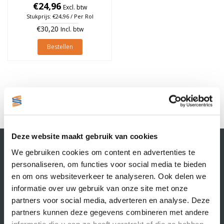
25mm, rol à 700 stuks
€24,96
Excl. btw
Stukprijs: €24,96 / Per Rol
€30,20
Incl. btw
Bestellen
1
Deze website maakt gebruik van cookies
Contactgegevens
We gebruiken cookies om content en advertenties te
Supply Service B.V.
personaliseren, om functies voor social media te bieden
Nijverheidsstraat 25-K
en om ons websiteverkeer te analyseren. Ook delen we
3861 RJ Nijkerk
informatie over uw gebruik van onze site met onze
info@supplyservice.nl
+31 33 468 13 42
partners voor social media, adverteren en analyse. Deze
partners kunnen deze gegevens combineren met andere
KvK nummer: 66384737
informatie die u aan ze heeft verstrekt of die ze hebben