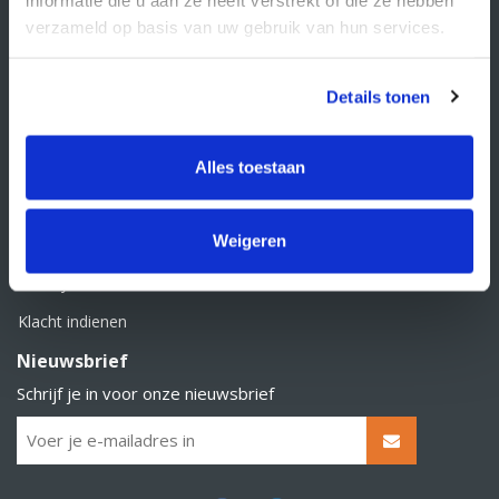
BTW nummer: NL856526605B01
verzameld op basis van uw gebruik van hun services.
Klantenservice
Contact
Details tonen
Over Supply Service B.V.
Veelgestelde vragen
Alles toestaan
Retourbeleid
Weigeren
Algemene voorwaarden
Privacy statement
Klacht indienen
Nieuwsbrief
Schrijf je in voor onze nieuwsbrief