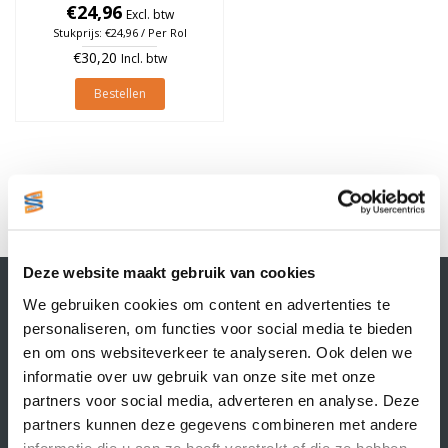
25mm, rol à 700 stuks
€24,96
Excl. btw
Stukprijs: €24,96 / Per Rol
€30,20
Incl. btw
Bestellen
1
Deze website maakt gebruik van cookies
Contactgegevens
We gebruiken cookies om content en advertenties te
Supply Service B.V.
personaliseren, om functies voor social media te bieden
Nijverheidsstraat 25-K
en om ons websiteverkeer te analyseren. Ook delen we
3861 RJ Nijkerk
informatie over uw gebruik van onze site met onze
info@supplyservice.nl
+31 33 468 13 42
partners voor social media, adverteren en analyse. Deze
partners kunnen deze gegevens combineren met andere
KvK nummer: 66384737
informatie die u aan ze heeft verstrekt of die ze hebben