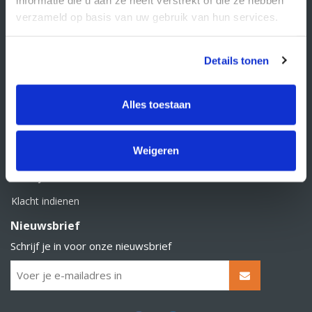
BTW nummer: NL856526605B01
verzameld op basis van uw gebruik van hun services.
Klantenservice
Contact
Details tonen
Over Supply Service B.V.
Veelgestelde vragen
Alles toestaan
Retourbeleid
Weigeren
Algemene voorwaarden
Privacy statement
Klacht indienen
Nieuwsbrief
Schrijf je in voor onze nieuwsbrief