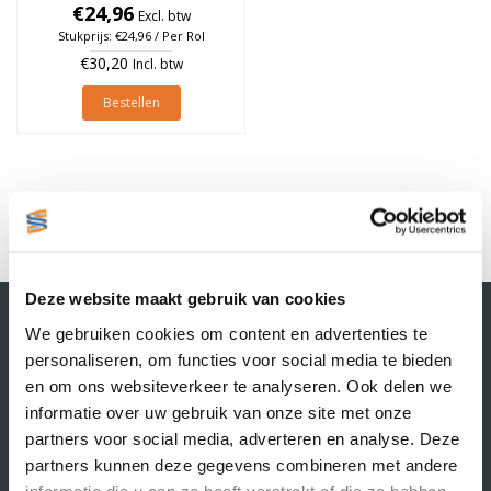
25mm, rol à 700 stuks
€24,96
Excl. btw
Stukprijs: €24,96 / Per Rol
€30,20
Incl. btw
Bestellen
1
Deze website maakt gebruik van cookies
Contactgegevens
We gebruiken cookies om content en advertenties te
Supply Service B.V.
personaliseren, om functies voor social media te bieden
Nijverheidsstraat 25-K
en om ons websiteverkeer te analyseren. Ook delen we
3861 RJ Nijkerk
informatie over uw gebruik van onze site met onze
info@supplyservice.nl
+31 33 468 13 42
partners voor social media, adverteren en analyse. Deze
partners kunnen deze gegevens combineren met andere
KvK nummer: 66384737
informatie die u aan ze heeft verstrekt of die ze hebben