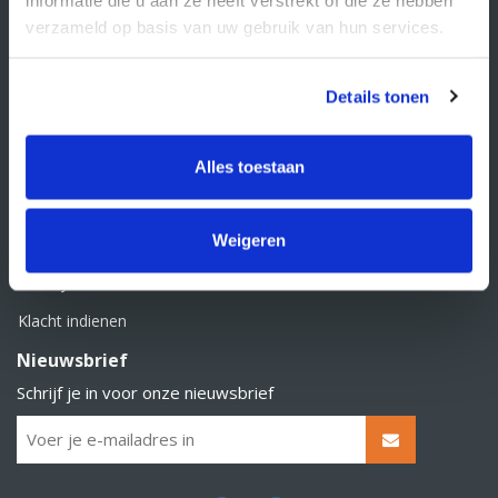
BTW nummer: NL856526605B01
verzameld op basis van uw gebruik van hun services.
Klantenservice
Contact
Details tonen
Over Supply Service B.V.
Veelgestelde vragen
Alles toestaan
Retourbeleid
Weigeren
Algemene voorwaarden
Privacy statement
Klacht indienen
Nieuwsbrief
Schrijf je in voor onze nieuwsbrief