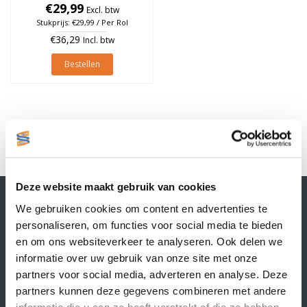
25mm, Oranje, rol à 700
€29,99
Excl. btw
stuks
Stukprijs: €29,99 / Per Rol
€36,29
Incl. btw
Bestellen
1
Deze website maakt gebruik van cookies
Contactgegevens
We gebruiken cookies om content en advertenties te
Supply Service B.V.
personaliseren, om functies voor social media te bieden
Nijverheidsstraat 25-K
en om ons websiteverkeer te analyseren. Ook delen we
3861 RJ Nijkerk
informatie over uw gebruik van onze site met onze
info@supplyservice.nl
+31 33 468 13 42
partners voor social media, adverteren en analyse. Deze
partners kunnen deze gegevens combineren met andere
KvK nummer: 66384737
informatie die u aan ze heeft verstrekt of die ze hebben