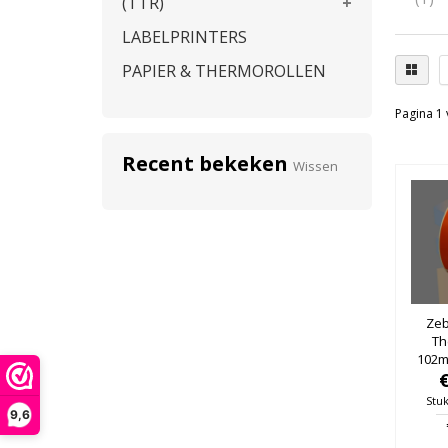
(TTR)
LABELPRINTERS
PAPIER & THERMOROLLEN
Pagina 1 
Recent bekeken
Wissen
Zeb
Th
102m
25mm
Stuk
9,6