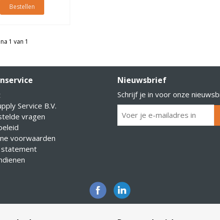
Bestellen
na 1 van 1
nservice
Nieuwsbrief
Schrijf je in voor onze nieuwsb
t
pply Service B.V.
stelde vragen
eleid
ne voorwaarden
 statement
indienen