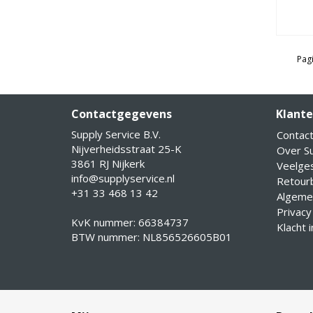
Pagi
Contactgegevens
Klante
Supply Service B.V.
Contac
Nijverheidsstraat 25-K
Over Su
3861 RJ Nijkerk
Veelge
info@supplyservice.nl
Retourb
+31 33 468 13 42
Algeme
Privacy
KvK nummer: 66384737
Klacht 
BTW nummer: NL856526605B01