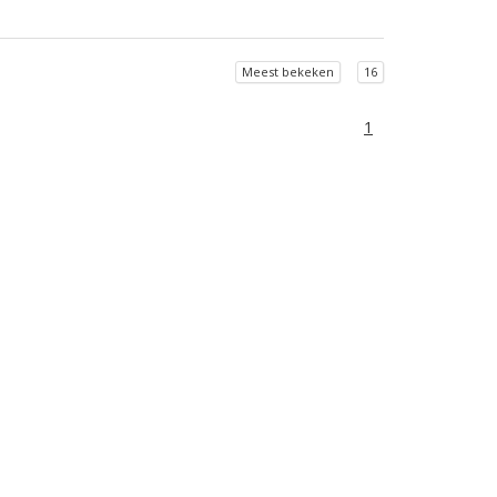
Meest bekeken
16
1