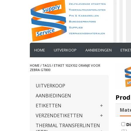
HOME
UITVERKOOP
AANBIEDINGEN
ETIK
HOME
/
TAGS
/
ETIKET 102X102 ORANJE VOOR
ZEBRA GT800
UITVERKOOP
AANBIEDINGEN
Prod
ETIKETTEN
Mate
VERZENDETIKETTEN
Di
THERMAL TRANSFERLINTEN
(1)