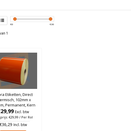
€
0
€
30
van 1
ra Etiketten, Direct
ermisch, 102mm x
m, Permanent, Kern
, Oranje, rol à 700
€29,99
Excl. btw
stuks
prijs: €29,99 / Per Rol
€36,29
Incl. btw