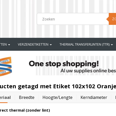
Z
ETTEN
VERZENDETIKETTEN
THERMAL TRANSFERLINTEN (TTR)
ucten getagd met Etiket 102x102 Oranje
riaal
Breedte
Hoogte/lengte
Kerndiameter
rect thermal (zonder lint)