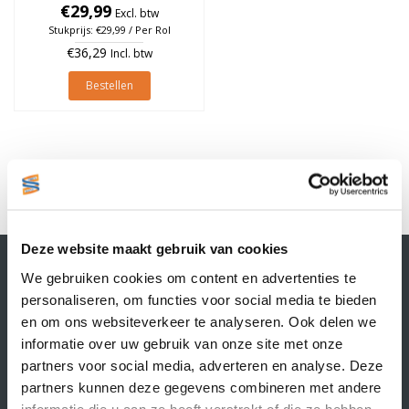
25mm, Oranje, rol à 700
€29,99
Excl. btw
stuks
Stukprijs: €29,99 / Per Rol
€36,29
Incl. btw
Bestellen
1
Deze website maakt gebruik van cookies
Contactgegevens
We gebruiken cookies om content en advertenties te
Supply Service B.V.
personaliseren, om functies voor social media te bieden
Nijverheidsstraat 25-K
en om ons websiteverkeer te analyseren. Ook delen we
3861 RJ Nijkerk
informatie over uw gebruik van onze site met onze
info@supplyservice.nl
+31 33 468 13 42
partners voor social media, adverteren en analyse. Deze
partners kunnen deze gegevens combineren met andere
KvK nummer: 66384737
informatie die u aan ze heeft verstrekt of die ze hebben