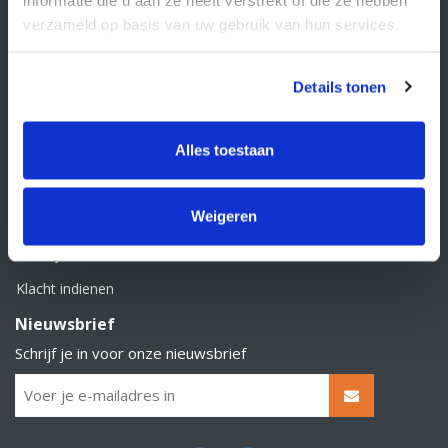
BTW nummer: NL856526605B01
verzameld op basis van uw gebruik van hun services.
Klantenservice
Contact
Details tonen
Over Supply Service B.V.
Veelgestelde vragen
Alles toestaan
Retourbeleid
Weigeren
Algemene voorwaarden
Privacy statement
Klacht indienen
Nieuwsbrief
Schrijf je in voor onze nieuwsbrief