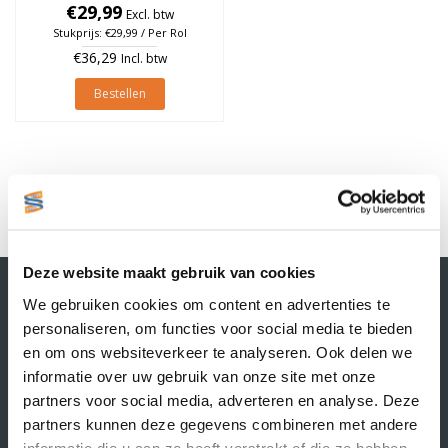
25mm, Oranje, rol à 700
€29,99
Excl. btw
stuks
Stukprijs: €29,99 / Per Rol
€36,29
Incl. btw
Bestellen
1
Deze website maakt gebruik van cookies
Contactgegevens
We gebruiken cookies om content en advertenties te
Supply Service B.V.
personaliseren, om functies voor social media te bieden
Nijverheidsstraat 25-K
en om ons websiteverkeer te analyseren. Ook delen we
3861 RJ Nijkerk
informatie over uw gebruik van onze site met onze
info@supplyservice.nl
+31 33 468 13 42
partners voor social media, adverteren en analyse. Deze
partners kunnen deze gegevens combineren met andere
KvK nummer: 66384737
informatie die u aan ze heeft verstrekt of die ze hebben