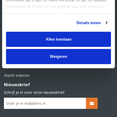
BTW nummer: NL856526605B01
verzameld op basis van uw gebruik van hun services.
Klantenservice
Contact
Details tonen
Over Supply Service B.V.
Veelgestelde vragen
Alles toestaan
Retourbeleid
Weigeren
Algemene voorwaarden
Privacy statement
Klacht indienen
Nieuwsbrief
Schrijf je in voor onze nieuwsbrief