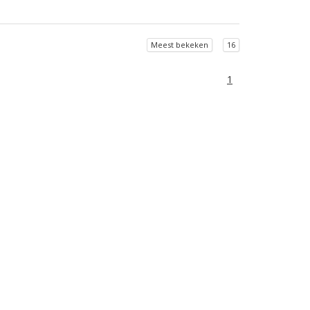
Meest bekeken
16
1