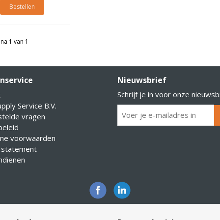
Bestellen
na 1 van 1
nservice
Nieuwsbrief
Schrijf je in voor onze nieuwsb
t
pply Service B.V.
stelde vragen
eleid
ne voorwaarden
 statement
indienen