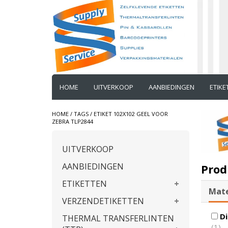
HOME
UITVERKOOP
AANBIEDINGEN
ETIK
HOME
/
TAGS
/
ETIKET 102X102 GEEL VOOR
ZEBRA TLP2844
UITVERKOOP
AANBIEDINGEN
Prod
ETIKETTEN
Mate
VERZENDETIKETTEN
Di
THERMAL TRANSFERLINTEN
(1)