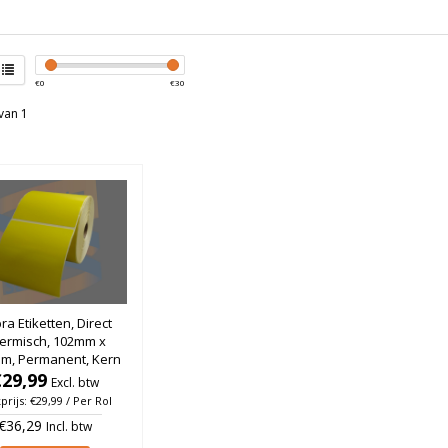
€
0
€
30
van 1
ra Etiketten, Direct
ermisch, 102mm x
m, Permanent, Kern
m, Geel, rol à 700
€29,99
Excl. btw
stuks
prijs: €29,99 / Per Rol
€36,29
Incl. btw