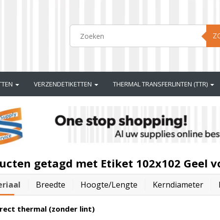
Z
ETTEN
VERZENDETIKETTEN
THERMAL TRANSFERLINTEN (TTR)
ucten getagd met Etiket 102x102 Geel v
riaal
Breedte
Hoogte/lengte
Kerndiameter
rect thermal (zonder lint)