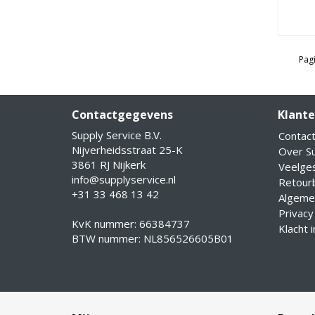
Pagi
Contactgegevens
Klante
Supply Service B.V.
Contac
Nijverheidsstraat 25-K
Over Su
3861 RJ Nijkerk
Veelge
info@supplyservice.nl
Retourb
+31 33 468 13 42
Algeme
Privacy
KvK nummer: 66384737
Klacht 
BTW nummer: NL856526605B01