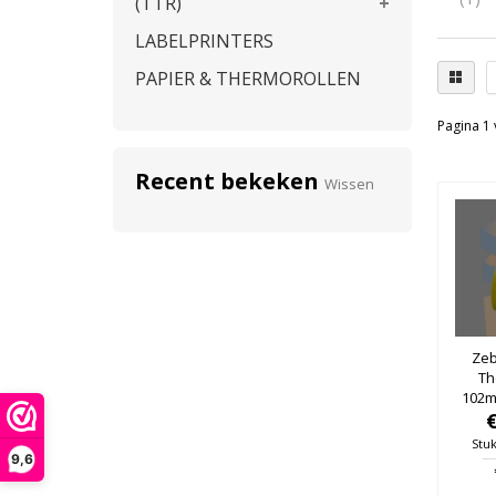
(TTR)
LABELPRINTERS
PAPIER & THERMOROLLEN
Pagina 1 
Recent bekeken
Wissen
Zeb
Th
102m
25m
Stuk
9,6