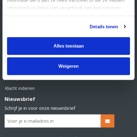
BTW nummer: NL856526605B01
verzameld op basis van uw gebruik van hun services.
Klantenservice
Contact
Details tonen
Over Supply Service B.V.
Veelgestelde vragen
Alles toestaan
Retourbeleid
Weigeren
Algemene voorwaarden
Privacy statement
Klacht indienen
Nieuwsbrief
Schrijf je in voor onze nieuwsbrief