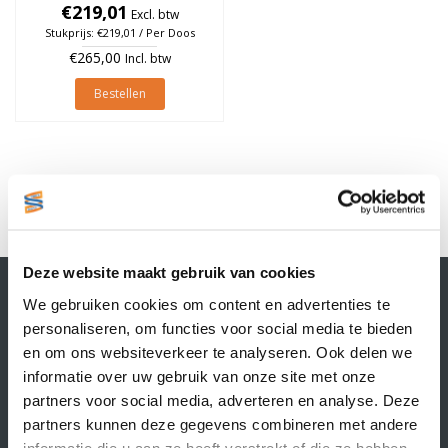
25mm, rol à 700 stuks (Per
€219,01
Excl. btw
doos)
Stukprijs: €219,01 / Per Doos
€265,00
Incl. btw
Bestellen
1
Deze website maakt gebruik van cookies
Contactgegevens
We gebruiken cookies om content en advertenties te
Supply Service B.V.
personaliseren, om functies voor social media te bieden
Nijverheidsstraat 25-K
en om ons websiteverkeer te analyseren. Ook delen we
3861 RJ Nijkerk
informatie over uw gebruik van onze site met onze
info@supplyservice.nl
+31 33 468 13 42
partners voor social media, adverteren en analyse. Deze
partners kunnen deze gegevens combineren met andere
KvK nummer: 66384737
informatie die u aan ze heeft verstrekt of die ze hebben