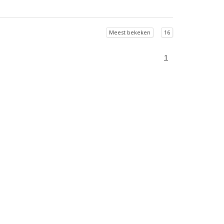
Meest bekeken
16
1