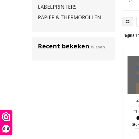
LABELPRINTERS
PAPIER & THERMOROLLEN
Pagina 1 
Recent bekeken
Wissen
Z
Th
50m
76mm
Stuk
9,6