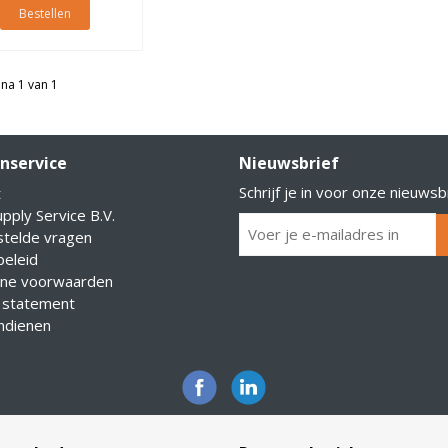
Bestellen
na 1 van 1
nservice
Nieuwsbrief
Schrijf je in voor onze nieuwsb
t
pply Service B.V.
stelde vragen
eleid
ne voorwaarden
 statement
indienen