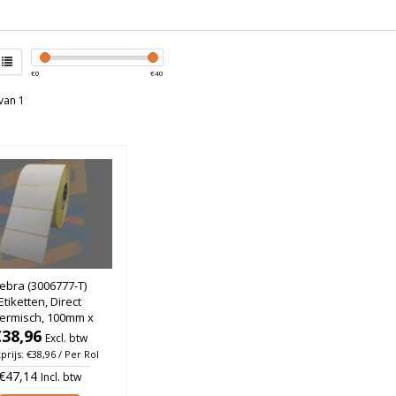
€
0
€
40
van 1
ebra (3006777-T)
Etiketten, Direct
ermisch, 100mm x
m, Permanent, Kern
€38,96
Excl. btw
, rol à 3.000 stuks
prijs: €38,96 / Per Rol
€47,14
Incl. btw