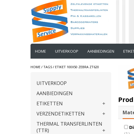
HOME
UITVERKOOP
AANBIEDINGEN
ETIK
HOME
/
TAGS
/
ETIKET 100X50 ZEBRA ZT620
UITVERKOOP
AANBIEDINGEN
Prod
ETIKETTEN
Mate
VERZENDETIKETTEN
THERMAL TRANSFERLINTEN
Di
(TTR)
(1)