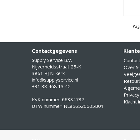
Pagi
Contactgegevens
Klante
Supply Service B.V.
Contac
Nijverheidsstraat 25-K
Over Su
3861 RJ Nijkerk
Veelge
info@supplyservice.nl
Retourb
+31 33 468 13 42
Algeme
Privacy
KvK nummer: 66384737
Klacht 
BTW nummer: NL856526605B01