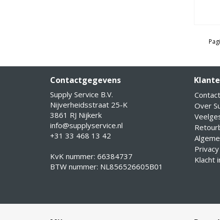
Pagi
Contactgegevens
Klante
Supply Service B.V.
Contac
Nijverheidsstraat 25-K
Over Su
3861 RJ Nijkerk
Veelge
info@supplyservice.nl
Retourb
+31 33 468 13 42
Algeme
Privacy
KvK nummer: 66384737
Klacht 
BTW nummer: NL856526605B01