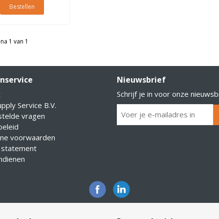
Bestellen
na 1 van 1
nservice
Nieuwsbrief
Schrijf je in voor onze nieuwsb
t
pply Service B.V.
stelde vragen
eleid
ne voorwaarden
 statement
indienen