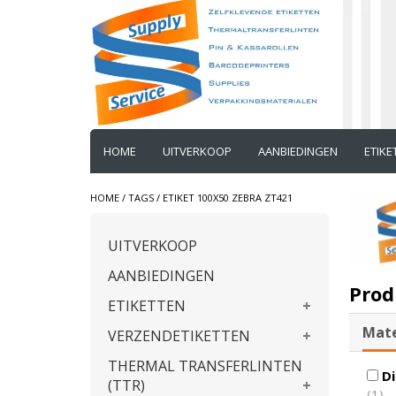
HOME
UITVERKOOP
AANBIEDINGEN
ETIK
HOME
/
TAGS
/
ETIKET 100X50 ZEBRA ZT421
UITVERKOOP
AANBIEDINGEN
Prod
ETIKETTEN
Mate
VERZENDETIKETTEN
THERMAL TRANSFERLINTEN
Di
(TTR)
(1)