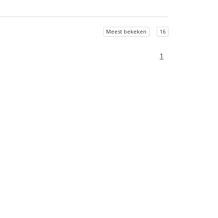
Meest bekeken
16
1