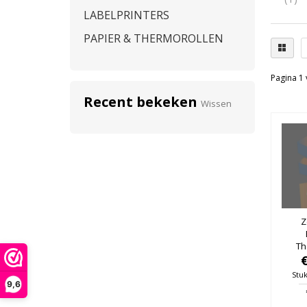
LABELPRINTERS
PAPIER & THERMOROLLEN
Pagina 1 
Recent bekeken
Wissen
Z
Th
50m
76mm
Stuk
9,6