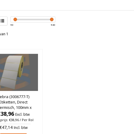
€
0
€
40
van 1
ebra (3006777-T)
Etiketten, Direct
ermisch, 100mm x
m, Permanent, Kern
€38,96
Excl. btw
, rol à 3.000 stuks
prijs: €38,96 / Per Rol
€47,14
Incl. btw