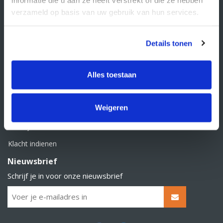
BTW nummer: NL856526605B01
verzameld op basis van uw gebruik van hun services.
Klantenservice
Contact
Details tonen
Over Supply Service B.V.
Veelgestelde vragen
Alles toestaan
Retourbeleid
Weigeren
Algemene voorwaarden
Privacy statement
Klacht indienen
Nieuwsbrief
Schrijf je in voor onze nieuwsbrief