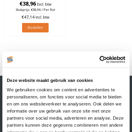
76mm, rol à 3.000 stuks
€38,96
Excl. btw
Stukprijs: €38,96 / Per Rol
€47,14
Incl. btw
Bestellen
1
Deze website maakt gebruik van cookies
Contactgegevens
We gebruiken cookies om content en advertenties te
Supply Service B.V.
personaliseren, om functies voor social media te bieden
Nijverheidsstraat 25-K
en om ons websiteverkeer te analyseren. Ook delen we
3861 RJ Nijkerk
informatie over uw gebruik van onze site met onze
info@supplyservice.nl
+31 33 468 13 42
partners voor social media, adverteren en analyse. Deze
partners kunnen deze gegevens combineren met andere
KvK nummer: 66384737
informatie die u aan ze heeft verstrekt of die ze hebben