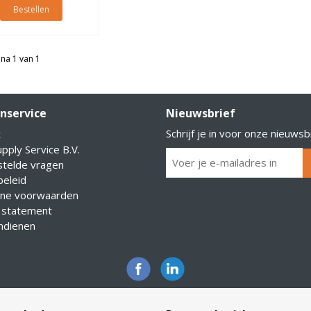
Bestellen
na 1 van 1
nservice
Nieuwsbrief
Schrijf je in voor onze nieuwsb
t
pply Service B.V.
stelde vragen
eleid
ne voorwaarden
 statement
indienen