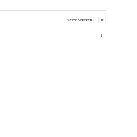
Meest bekeken
16
1