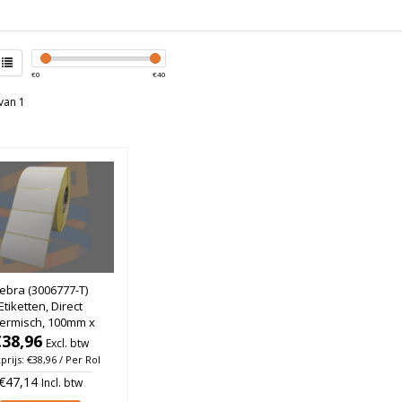
€
0
€
40
van 1
ebra (3006777-T)
Etiketten, Direct
ermisch, 100mm x
m, Permanent, Kern
€38,96
Excl. btw
, rol à 3.000 stuks
prijs: €38,96 / Per Rol
€47,14
Incl. btw