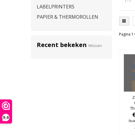
LABELPRINTERS
PAPIER & THERMOROLLEN
Pagina 1 
Recent bekeken
Wissen
Z
Th
50m
9,6
76mm
Stuk