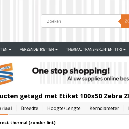
Z
ETTEN
VERZENDETIKETTEN
THERMAL TRANSFERLINTEN (TTR)
ucten getagd met Etiket 100x50 Zebra 
riaal
Breedte
Hoogte/lengte
Kerndiameter
rect thermal (zonder lint)