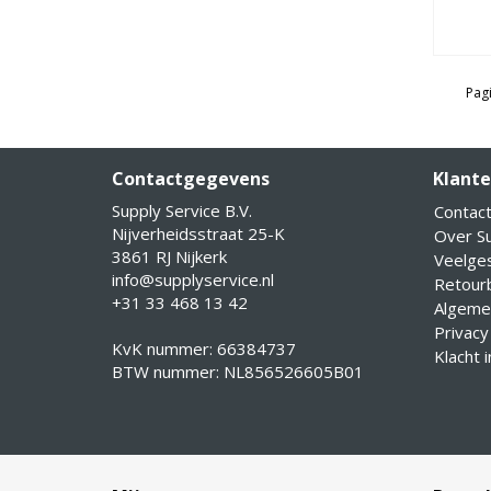
Pagi
Contactgegevens
Klante
Supply Service B.V.
Contac
Nijverheidsstraat 25-K
Over Su
3861 RJ Nijkerk
Veelge
info@supplyservice.nl
Retourb
+31 33 468 13 42
Algeme
Privacy
KvK nummer: 66384737
Klacht 
BTW nummer: NL856526605B01