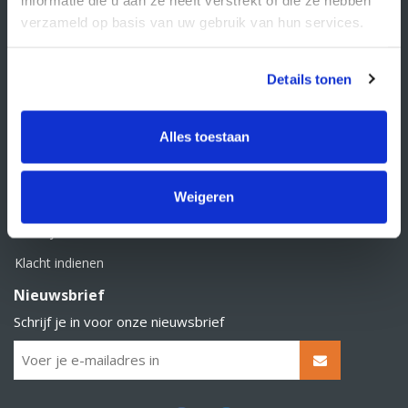
BTW nummer: NL856526605B01
verzameld op basis van uw gebruik van hun services.
Klantenservice
Contact
Details tonen
Over Supply Service B.V.
Veelgestelde vragen
Alles toestaan
Retourbeleid
Weigeren
Algemene voorwaarden
Privacy statement
Klacht indienen
Nieuwsbrief
Schrijf je in voor onze nieuwsbrief