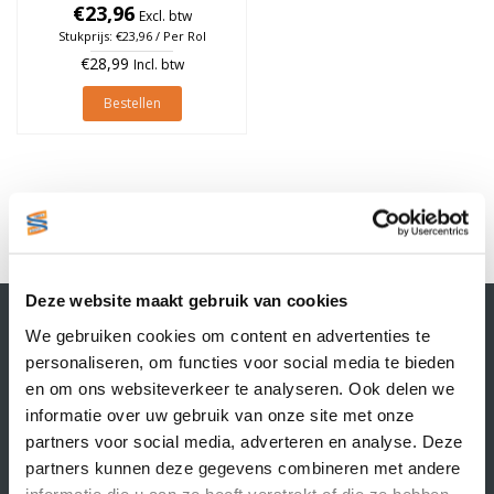
25mm, rol à 475 stuks
€23,96
Excl. btw
Stukprijs: €23,96 / Per Rol
€28,99
Incl. btw
Bestellen
1
Deze website maakt gebruik van cookies
Contactgegevens
We gebruiken cookies om content en advertenties te
Supply Service B.V.
personaliseren, om functies voor social media te bieden
Nijverheidsstraat 25-K
en om ons websiteverkeer te analyseren. Ook delen we
3861 RJ Nijkerk
informatie over uw gebruik van onze site met onze
info@supplyservice.nl
+31 33 468 13 42
partners voor social media, adverteren en analyse. Deze
partners kunnen deze gegevens combineren met andere
KvK nummer: 66384737
informatie die u aan ze heeft verstrekt of die ze hebben