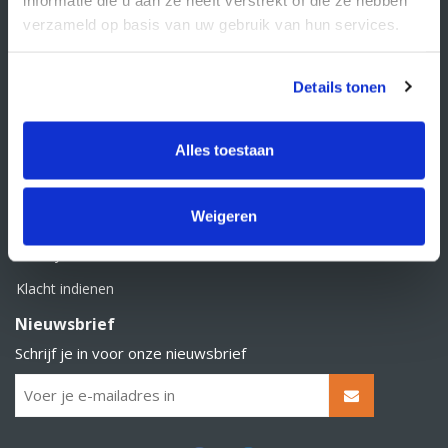
BTW nummer: NL856526605B01
verzameld op basis van uw gebruik van hun services.
Klantenservice
Contact
Details tonen
Over Supply Service B.V.
Veelgestelde vragen
Alles toestaan
Retourbeleid
Weigeren
Algemene voorwaarden
Privacy statement
Klacht indienen
Nieuwsbrief
Schrijf je in voor onze nieuwsbrief