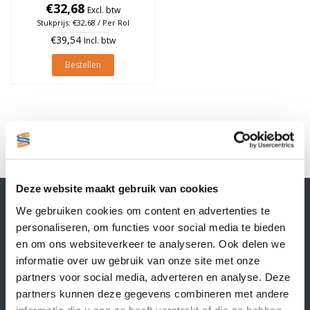
76mm, rol à 4.000 stuks
€32,68
Excl. btw
Stukprijs: €32,68 / Per Rol
€39,54
Incl. btw
Bestellen
1
Deze website maakt gebruik van cookies
Contactgegevens
We gebruiken cookies om content en advertenties te
Supply Service B.V.
personaliseren, om functies voor social media te bieden
Nijverheidsstraat 25-K
en om ons websiteverkeer te analyseren. Ook delen we
3861 RJ Nijkerk
informatie over uw gebruik van onze site met onze
info@supplyservice.nl
+31 33 468 13 42
partners voor social media, adverteren en analyse. Deze
partners kunnen deze gegevens combineren met andere
KvK nummer: 66384737
informatie die u aan ze heeft verstrekt of die ze hebben