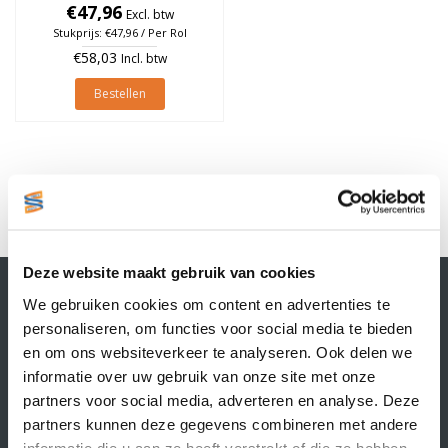
€47,96
à 1.850 stuks
Excl. btw
Stukprijs: €47,96 / Per Rol
€58,03
Incl. btw
Bestellen
1
Deze website maakt gebruik van cookies
Contactgegevens
We gebruiken cookies om content en advertenties te
Supply Service B.V.
personaliseren, om functies voor social media te bieden
Nijverheidsstraat 25-K
en om ons websiteverkeer te analyseren. Ook delen we
3861 RJ Nijkerk
informatie over uw gebruik van onze site met onze
info@supplyservice.nl
+31 33 468 13 42
partners voor social media, adverteren en analyse. Deze
partners kunnen deze gegevens combineren met andere
KvK nummer: 66384737
informatie die u aan ze heeft verstrekt of die ze hebben