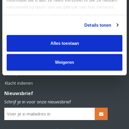
BTW nummer: NL856526605B01
verzameld op basis van uw gebruik van hun services.
Klantenservice
Contact
Details tonen
Over Supply Service B.V.
Veelgestelde vragen
Alles toestaan
Retourbeleid
Weigeren
Algemene voorwaarden
Privacy statement
Klacht indienen
Nieuwsbrief
Schrijf je in voor onze nieuwsbrief