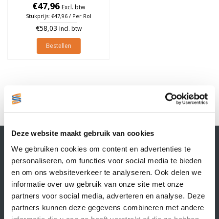
€47,96
à 1.850 stuks
Excl. btw
Stukprijs: €47,96 / Per Rol
€58,03
Incl. btw
Bestellen
1
Deze website maakt gebruik van cookies
Contactgegevens
We gebruiken cookies om content en advertenties te
Supply Service B.V.
personaliseren, om functies voor social media te bieden
Nijverheidsstraat 25-K
en om ons websiteverkeer te analyseren. Ook delen we
3861 RJ Nijkerk
informatie over uw gebruik van onze site met onze
info@supplyservice.nl
+31 33 468 13 42
partners voor social media, adverteren en analyse. Deze
partners kunnen deze gegevens combineren met andere
KvK nummer: 66384737
informatie die u aan ze heeft verstrekt of die ze hebben