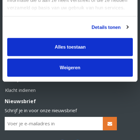
BTW nummer: NL856526605B01
verzameld op basis van uw gebruik van hun services.
Klantenservice
Contact
Details tonen
Over Supply Service B.V.
Veelgestelde vragen
Alles toestaan
Retourbeleid
Weigeren
Algemene voorwaarden
Privacy statement
Klacht indienen
Nieuwsbrief
Schrijf je in voor onze nieuwsbrief