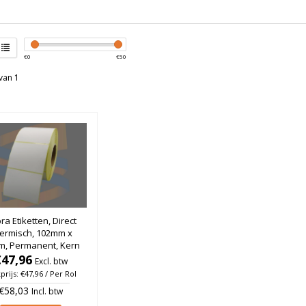
€
0
€
50
van 1
ra Etiketten, Direct
ermisch, 102mm x
m, Permanent, Kern
, rol à 1.850 stuks
€47,96
Excl. btw
prijs: €47,96 / Per Rol
€58,03
Incl. btw