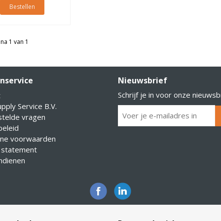
Bestellen
na 1 van 1
nservice
Nieuwsbrief
Schrijf je in voor onze nieuwsb
t
pply Service B.V.
stelde vragen
eleid
ne voorwaarden
 statement
indienen