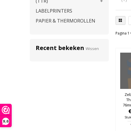
(TTR)
LABELPRINTERS
PAPIER & THERMOROLLEN
Pagina 1 
Recent bekeken
Wissen
Zeb
Th
76m
76mm
Stuk
9,6