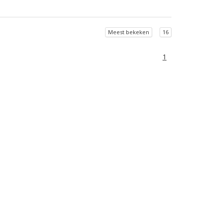
Meest bekeken
16
1