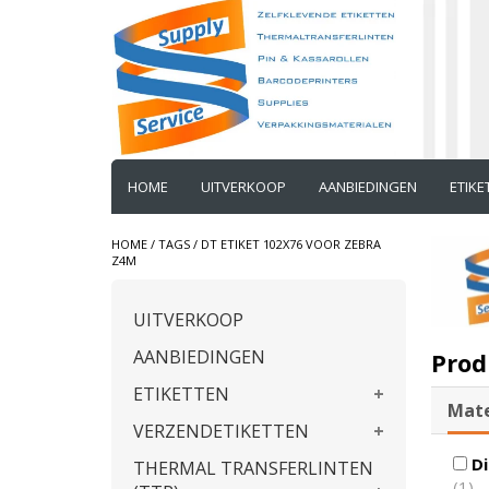
HOME
UITVERKOOP
AANBIEDINGEN
ETIK
HOME
/
TAGS
/
DT ETIKET 102X76 VOOR ZEBRA
Z4M
UITVERKOOP
AANBIEDINGEN
Prod
ETIKETTEN
Mate
VERZENDETIKETTEN
Di
THERMAL TRANSFERLINTEN
(1)