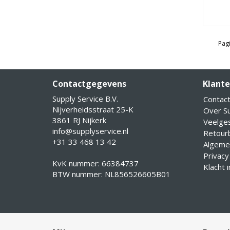
Pagi
Contactgegevens
Klante
Supply Service B.V.
Contac
Nijverheidsstraat 25-K
Over Su
3861 RJ Nijkerk
Veelge
info@supplyservice.nl
Retourb
+31 33 468 13 42
Algeme
Privacy
KvK nummer: 66384737
Klacht 
BTW nummer: NL856526605B01