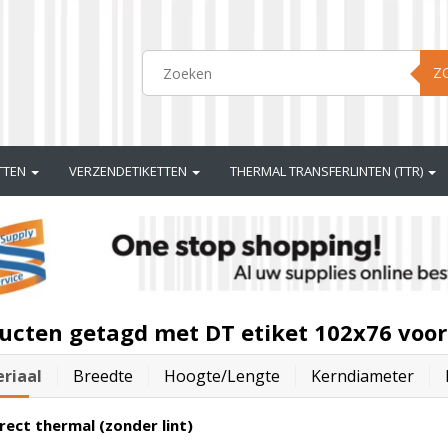
Z
ETTEN
VERZENDETIKETTEN
THERMAL TRANSFERLINTEN (TTR)
ucten getagd met DT etiket 102x76 voo
riaal
Breedte
Hoogte/lengte
Kerndiameter
rect thermal (zonder lint)