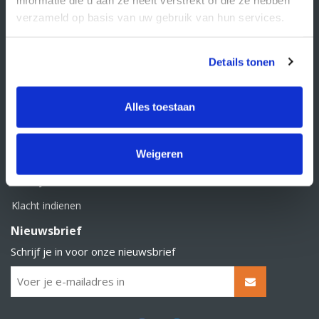
BTW nummer: NL856526605B01
verzameld op basis van uw gebruik van hun services.
Klantenservice
Contact
Details tonen
Over Supply Service B.V.
Veelgestelde vragen
Alles toestaan
Retourbeleid
Weigeren
Algemene voorwaarden
Privacy statement
Klacht indienen
Nieuwsbrief
Schrijf je in voor onze nieuwsbrief