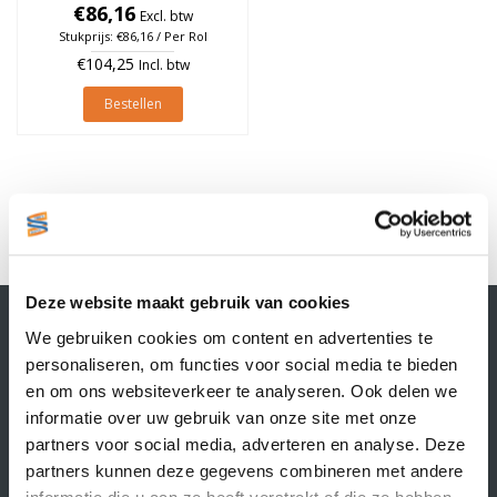
Geel, rol à 1.850 stuks
€86,16
Excl. btw
Stukprijs: €86,16 / Per Rol
€104,25
Incl. btw
Bestellen
1
Deze website maakt gebruik van cookies
Contactgegevens
We gebruiken cookies om content en advertenties te
Supply Service B.V.
personaliseren, om functies voor social media te bieden
Nijverheidsstraat 25-K
en om ons websiteverkeer te analyseren. Ook delen we
3861 RJ Nijkerk
informatie over uw gebruik van onze site met onze
info@supplyservice.nl
+31 33 468 13 42
partners voor social media, adverteren en analyse. Deze
partners kunnen deze gegevens combineren met andere
KvK nummer: 66384737
informatie die u aan ze heeft verstrekt of die ze hebben