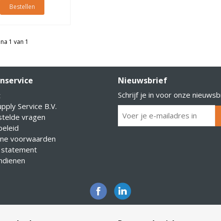
Bestellen
na 1 van 1
nservice
Nieuwsbrief
Schrijf je in voor onze nieuwsb
t
pply Service B.V.
stelde vragen
eleid
ne voorwaarden
 statement
indienen