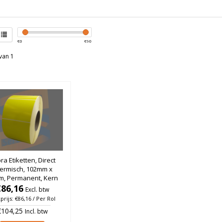
€
0
€
90
van 1
ra Etiketten, Direct
ermisch, 102mm x
m, Permanent, Kern
, Geel, rol à 1.850
€86,16
Excl. btw
stuks
prijs: €86,16 / Per Rol
€104,25
Incl. btw