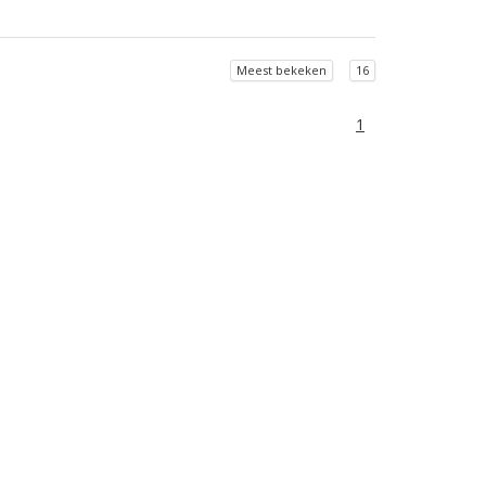
Meest bekeken
16
1