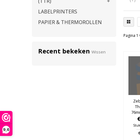
(TTR)
LABELPRINTERS
PAPIER & THERMOROLLEN
Pagina 1 
Recent bekeken
Wissen
Zeb
Th
76m
76mm
Stuk
9,6