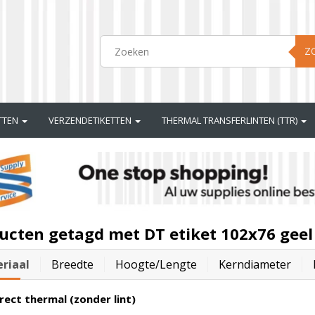
Z
ETTEN
VERZENDETIKETTEN
THERMAL TRANSFERLINTEN (TTR)
ucten getagd met DT etiket 102x76 geel
riaal
Breedte
Hoogte/lengte
Kerndiameter
rect thermal (zonder lint)