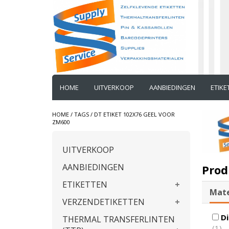
HOME
UITVERKOOP
AANBIEDINGEN
ETIK
HOME
/
TAGS
/
DT ETIKET 102X76 GEEL VOOR
ZM600
UITVERKOOP
AANBIEDINGEN
Prod
ETIKETTEN
Mate
VERZENDETIKETTEN
Di
THERMAL TRANSFERLINTEN
(1)