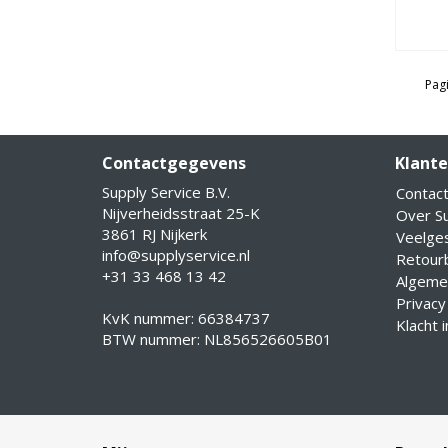
Pagi
Contactgegevens
Klante
Supply Service B.V.
Contac
Nijverheidsstraat 25-K
Over Su
3861 RJ Nijkerk
Veelge
info@supplyservice.nl
Retourb
+31 33 468 13 42
Algeme
Privacy
KvK nummer: 66384737
Klacht 
BTW nummer: NL856526605B01