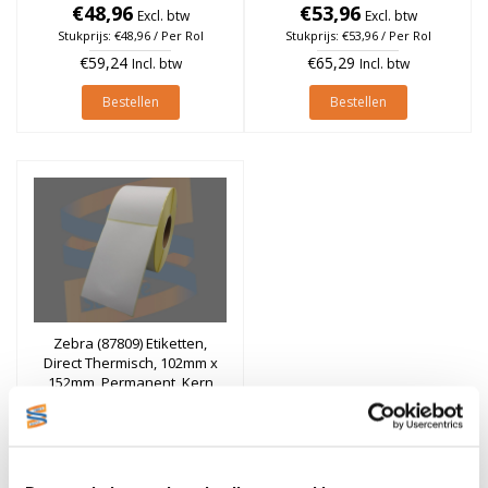
76mm, rol à 1.142 stuks
€48,96
76mm, rol à 1.142 stuks
€53,96
Excl. btw
Excl. btw
Stukprijs: €48,96 / Per Rol
Stukprijs: €53,96 / Per Rol
€59,24
€65,29
Incl. btw
Incl. btw
Bestellen
Bestellen
Zebra (87809) Etiketten,
Direct Thermisch, 102mm x
152mm, Permanent, Kern
76mm, rol à 950 stuks (Per
€94,80
Excl. btw
doos)
Stukprijs: €94,80 / Per Doos
€114,71
Incl. btw