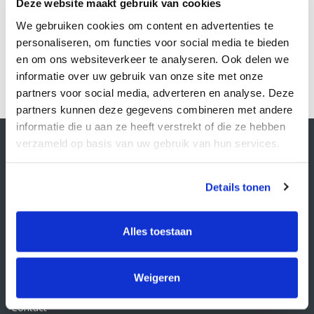
Deze website maakt gebruik van cookies
Bestellen
We gebruiken cookies om content en advertenties te
personaliseren, om functies voor social media te bieden
en om ons websiteverkeer te analyseren. Ook delen we
1
informatie over uw gebruik van onze site met onze
partners voor social media, adverteren en analyse. Deze
partners kunnen deze gegevens combineren met andere
informatie die u aan ze heeft verstrekt of die ze hebben
Contactgegevens
verzameld op basis van uw gebruik van hun services.
Supply Service B.V.
Nijverheidsstraat 25-K
3861 RJ Nijkerk
Details tonen
info@supplyservice.nl
+31 33 468 13 42
Alles toestaan
KvK nummer: 66384737
BTW nummer: NL856526605B01
Weigeren
Klantenservice
Contact