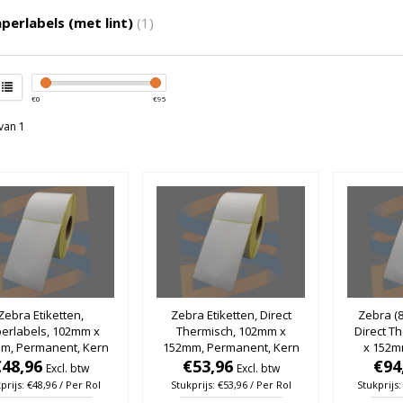
perlabels (met lint)
(1)
€
0
€
95
van 1
Zebra Etiketten,
Zebra Etiketten, Direct
Zebra (8
erlabels, 102mm x
Thermisch, 102mm x
Direct T
m, Permanent, Kern
152mm, Permanent, Kern
x 152m
, rol à 1.142 stuks
€48,96
76mm, rol à 1.142 stuks
€53,96
Kern 7
€94
Excl. btw
Excl. btw
stuk
prijs: €48,96 / Per Rol
Stukprijs: €53,96 / Per Rol
Stukprijs