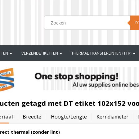
Z
ETTEN
VERZENDETIKETTEN
THERMAL TRANSFERLINTEN (TTR)
ucten getagd met DT etiket 102x152 vo
riaal
Breedte
Hoogte/lengte
Kerndiameter
rect thermal (zonder lint)