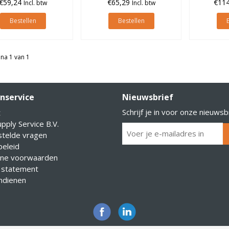
€59,24
€65,29
€114
Incl. btw
Incl. btw
Bestellen
Bestellen
na 1 van 1
nservice
Nieuwsbrief
Schrijf je in voor onze nieuwsb
t
pply Service B.V.
stelde vragen
eleid
ne voorwaarden
 statement
indienen