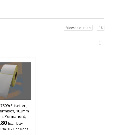
Meest bekeken
16
1
7809) Etiketten,
hermisch, 102mm
m, Permanent,
6mm, rol à 950
,80
Excl. btw
s (Per doos)
: €94,80 / Per Doos