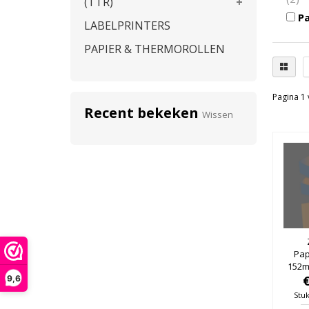
(TTR)
Pa
LABELPRINTERS
PAPIER & THERMOROLLEN
Pagina 1 
Recent bekeken
Wissen
Pap
152m
76mm
9,6
Stuk