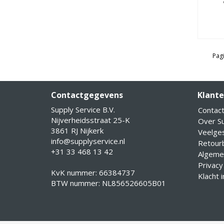
Pagi
Contactgegevens
Klante
Supply Service B.V.
Contac
Nijverheidsstraat 25-K
Over Su
3861 RJ Nijkerk
Veelge
info@supplyservice.nl
Retourb
+31 33 468 13 42
Algeme
Privacy
KvK nummer: 66384737
Klacht 
BTW nummer: NL856526605B01