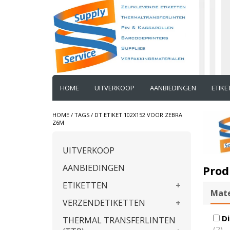
HOME
UITVERKOOP
AANBIEDINGEN
ETIK
HOME
/
TAGS
/
DT ETIKET 102X152 VOOR ZEBRA
Z6M
UITVERKOOP
AANBIEDINGEN
Prod
ETIKETTEN
Mate
VERZENDETIKETTEN
Di
THERMAL TRANSFERLINTEN
(2)