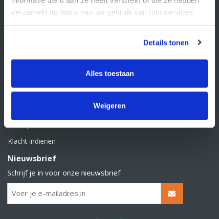
BTW nummer: NL856526605B01
verzameld op basis van uw gebruik van hun services.
Klantenservice
Contact
Details tonen
Over Supply Service B.V.
Veelgestelde vragen
Alles toestaan
Retourbeleid
Weigeren
Algemene voorwaarden
Privacy statement
Klacht indienen
Nieuwsbrief
Schrijf je in voor onze nieuwsbrief