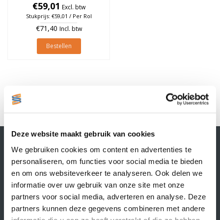
76mm, Oranje, rol à 950
€59,01
Excl. btw
stuks
Stukprijs: €59,01 / Per Rol
€71,40
Incl. btw
Bestellen
1
Deze website maakt gebruik van cookies
Contactgegevens
We gebruiken cookies om content en advertenties te
Supply Service B.V.
personaliseren, om functies voor social media te bieden
Nijverheidsstraat 25-K
en om ons websiteverkeer te analyseren. Ook delen we
3861 RJ Nijkerk
informatie over uw gebruik van onze site met onze
info@supplyservice.nl
+31 33 468 13 42
partners voor social media, adverteren en analyse. Deze
partners kunnen deze gegevens combineren met andere
KvK nummer: 66384737
informatie die u aan ze heeft verstrekt of die ze hebben