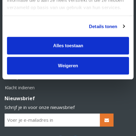
BTW nummer: NL856526605B01
verzameld op basis van uw gebruik van hun services.
Klantenservice
Contact
Details tonen
Over Supply Service B.V.
Veelgestelde vragen
Alles toestaan
Retourbeleid
Weigeren
Algemene voorwaarden
Privacy statement
Klacht indienen
Nieuwsbrief
Schrijf je in voor onze nieuwsbrief