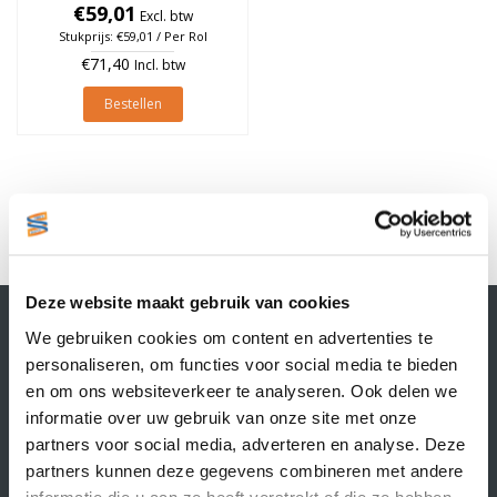
76mm, Oranje, rol à 950
€59,01
Excl. btw
stuks
Stukprijs: €59,01 / Per Rol
€71,40
Incl. btw
Bestellen
1
Deze website maakt gebruik van cookies
Contactgegevens
We gebruiken cookies om content en advertenties te
Supply Service B.V.
personaliseren, om functies voor social media te bieden
Nijverheidsstraat 25-K
en om ons websiteverkeer te analyseren. Ook delen we
3861 RJ Nijkerk
informatie over uw gebruik van onze site met onze
info@supplyservice.nl
+31 33 468 13 42
partners voor social media, adverteren en analyse. Deze
partners kunnen deze gegevens combineren met andere
KvK nummer: 66384737
informatie die u aan ze heeft verstrekt of die ze hebben