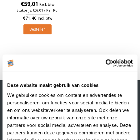
76mm, Oranje, rol à 950
€59,01
Excl. btw
stuks
Stukprijs: €59,01 / Per Rol
€71,40
Incl. btw
Bestellen
1
Deze website maakt gebruik van cookies
Contactgegevens
We gebruiken cookies om content en advertenties te
Supply Service B.V.
personaliseren, om functies voor social media te bieden
Nijverheidsstraat 25-K
en om ons websiteverkeer te analyseren. Ook delen we
3861 RJ Nijkerk
informatie over uw gebruik van onze site met onze
info@supplyservice.nl
+31 33 468 13 42
partners voor social media, adverteren en analyse. Deze
partners kunnen deze gegevens combineren met andere
KvK nummer: 66384737
informatie die u aan ze heeft verstrekt of die ze hebben