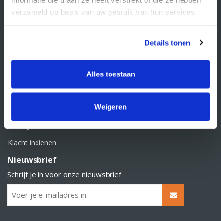
BTW nummer: NL856526605B01
verzameld op basis van uw gebruik van hun services.
Klantenservice
Contact
Details tonen
Over Supply Service B.V.
Veelgestelde vragen
Alles toestaan
Retourbeleid
Weigeren
Algemene voorwaarden
Privacy statement
Klacht indienen
Nieuwsbrief
Schrijf je in voor onze nieuwsbrief