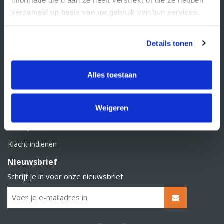
BTW nummer: NL856526605B01
verzameld op basis van uw gebruik van hun services.
Klantenservice
Contact
Details tonen
Over Supply Service B.V.
Veelgestelde vragen
Alles toestaan
Retourbeleid
Weigeren
Algemene voorwaarden
Privacy statement
Klacht indienen
Nieuwsbrief
Schrijf je in voor onze nieuwsbrief