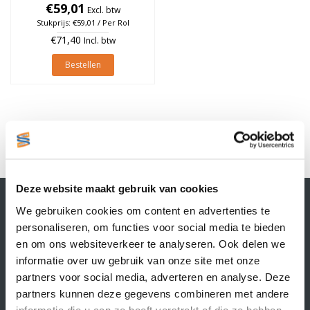
76mm, Groen, rol à 950
€59,01
Excl. btw
stuks
Stukprijs: €59,01 / Per Rol
€71,40
Incl. btw
Bestellen
1
Deze website maakt gebruik van cookies
Contactgegevens
We gebruiken cookies om content en advertenties te
Supply Service B.V.
personaliseren, om functies voor social media te bieden
Nijverheidsstraat 25-K
en om ons websiteverkeer te analyseren. Ook delen we
3861 RJ Nijkerk
informatie over uw gebruik van onze site met onze
info@supplyservice.nl
+31 33 468 13 42
partners voor social media, adverteren en analyse. Deze
partners kunnen deze gegevens combineren met andere
KvK nummer: 66384737
informatie die u aan ze heeft verstrekt of die ze hebben