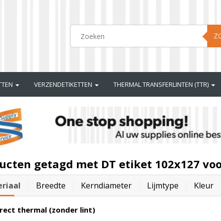
Z
ETTEN
VERZENDETIKETTEN
THERMAL TRANSFERLINTEN (TTR)
ucten getagd met DT etiket 102x127 voo
riaal
Breedte
Kerndiameter
Lijmtype
Kleur
rect thermal (zonder lint)