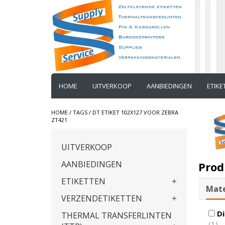
HOME
UITVERKOOP
AANBIEDINGEN
ETIK
HOME
/
TAGS
/
DT ETIKET 102X127 VOOR ZEBRA
ZT421
UITVERKOOP
AANBIEDINGEN
Prod
ETIKETTEN
Mate
VERZENDETIKETTEN
Di
THERMAL TRANSFERLINTEN
(1)