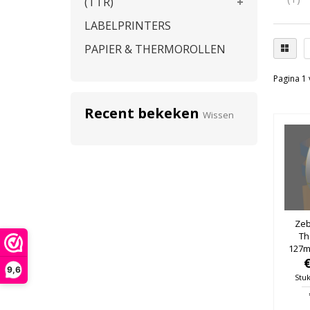
(TTR)
LABELPRINTERS
PAPIER & THERMOROLLEN
Pagina 1 
Recent bekeken
Wissen
Zeb
Th
127m
76m
9,6
Stuk