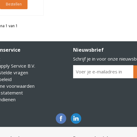
Bestellen
na 1 van 1
nservice
Nieuwsbrief
Schrijf je in voor onze nieuwsb
t
pply Service B.V.
stelde vragen
eleid
ne voorwaarden
 statement
indienen