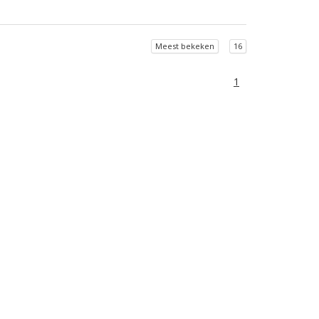
Meest bekeken
16
1