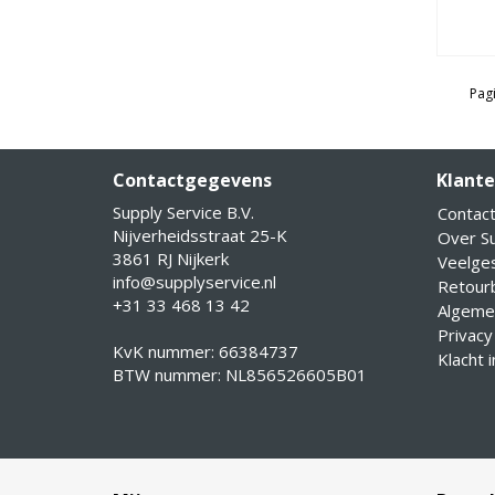
Pagi
Contactgegevens
Klante
Supply Service B.V.
Contac
Nijverheidsstraat 25-K
Over Su
3861 RJ Nijkerk
Veelge
info@supplyservice.nl
Retourb
+31 33 468 13 42
Algeme
Privacy
KvK nummer: 66384737
Klacht 
BTW nummer: NL856526605B01