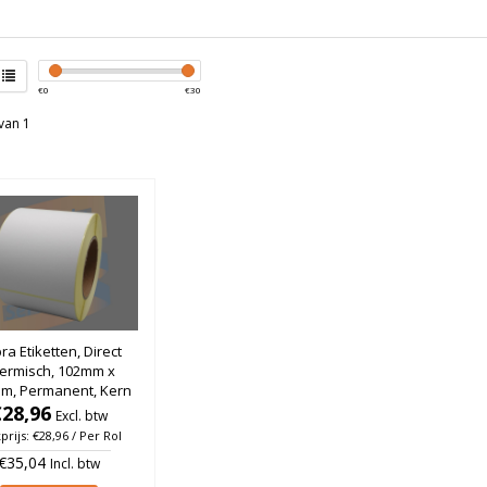
€
0
€
30
van 1
ra Etiketten, Direct
ermisch, 102mm x
m, Permanent, Kern
m, rol à 560 stuks
€28,96
Excl. btw
prijs: €28,96 / Per Rol
€35,04
Incl. btw