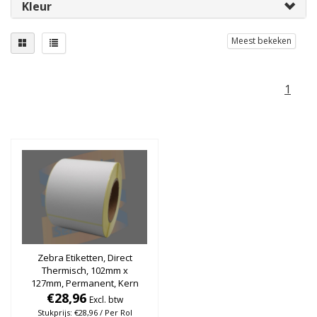
Kleur
Meest bekeken
1
Zebra Etiketten, Direct
Thermisch, 102mm x
127mm, Permanent, Kern
76mm, rol à 560 stuks
€28,96
Excl. btw
Stukprijs: €28,96 / Per Rol