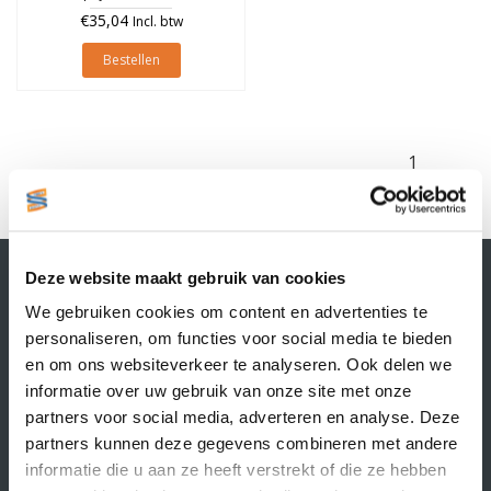
€35,04
Incl. btw
Bestellen
1
Contactgegevens
Deze website maakt gebruik van cookies
Supply Service B.V.
We gebruiken cookies om content en advertenties te
Nijverheidsstraat 25-K
personaliseren, om functies voor social media te bieden
3861 RJ Nijkerk
en om ons websiteverkeer te analyseren. Ook delen we
info@supplyservice.nl
informatie over uw gebruik van onze site met onze
+31 33 468 13 42
partners voor social media, adverteren en analyse. Deze
KvK nummer: 66384737
partners kunnen deze gegevens combineren met andere
BTW nummer: NL856526605B01
informatie die u aan ze heeft verstrekt of die ze hebben