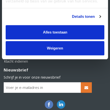
Klantenservice
verzameld op basis van uw gebruik van hun services.
Contact
Details tonen
Over Supply Service B.V.
Veelgestelde vragen
Alles toestaan
Retourbeleid
Algemene voorwaarden
Weigeren
Privacy statement
Klacht indienen
Nieuwsbrief
Schrijf je in voor onze nieuwsbrief