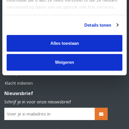
BTW nummer: NL856526605B01
verzameld op basis van uw gebruik van hun services.
Klantenservice
Contact
Details tonen
Over Supply Service B.V.
Veelgestelde vragen
Alles toestaan
Retourbeleid
Weigeren
Algemene voorwaarden
Privacy statement
Klacht indienen
Nieuwsbrief
Schrijf je in voor onze nieuwsbrief