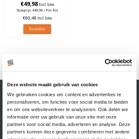
Geel, rol à 5.150 stuks
€49,98
Excl. btw
Stukprijs: €49,98 / Per Rol
€60,48
Incl. btw
Bestellen
1
Deze website maakt gebruik van cookies
Contactgegevens
We gebruiken cookies om content en advertenties te
Supply Service B.V.
personaliseren, om functies voor social media te bieden
Nijverheidsstraat 25-K
en om ons websiteverkeer te analyseren. Ook delen we
3861 RJ Nijkerk
informatie over uw gebruik van onze site met onze
info@supplyservice.nl
+31 33 468 13 42
partners voor social media, adverteren en analyse. Deze
partners kunnen deze gegevens combineren met andere
KvK nummer: 66384737
informatie die u aan ze heeft verstrekt of die ze hebben