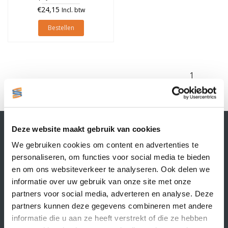
€24,15
Incl. btw
Bestellen
1
Contactgegevens
Deze website maakt gebruik van cookies
Supply Service B.V.
We gebruiken cookies om content en advertenties te
Nijverheidsstraat 25-K
personaliseren, om functies voor social media te bieden
3861 RJ Nijkerk
en om ons websiteverkeer te analyseren. Ook delen we
info@supplyservice.nl
informatie over uw gebruik van onze site met onze
+31 33 468 13 42
partners voor social media, adverteren en analyse. Deze
KvK nummer: 66384737
partners kunnen deze gegevens combineren met andere
BTW nummer: NL856526605B01
informatie die u aan ze heeft verstrekt of die ze hebben