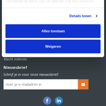
Klantenservice
verzameld op basis van uw gebruik van hun services.
Contact
Details tonen
Over Supply Service B.V.
Veelgestelde vragen
Alles toestaan
Retourbeleid
Algemene voorwaarden
Weigeren
Privacy statement
Klacht indienen
Nieuwsbrief
Schrijf je in voor onze nieuwsbrief