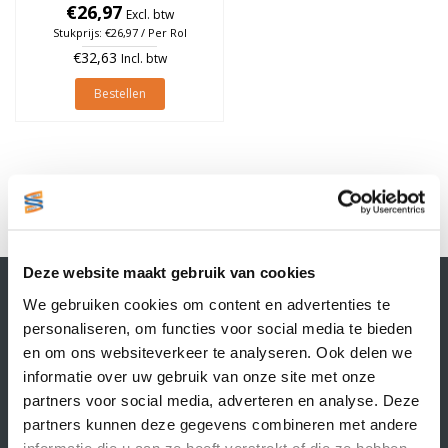
76mm, rol à 4.790 stuks
€26,97
Excl. btw
Stukprijs: €26,97 / Per Rol
€32,63
Incl. btw
Bestellen
1
Deze website maakt gebruik van cookies
Contactgegevens
We gebruiken cookies om content en advertenties te
Supply Service B.V.
personaliseren, om functies voor social media te bieden
Nijverheidsstraat 25-K
en om ons websiteverkeer te analyseren. Ook delen we
3861 RJ Nijkerk
informatie over uw gebruik van onze site met onze
info@supplyservice.nl
+31 33 468 13 42
partners voor social media, adverteren en analyse. Deze
partners kunnen deze gegevens combineren met andere
KvK nummer: 66384737
informatie die u aan ze heeft verstrekt of die ze hebben