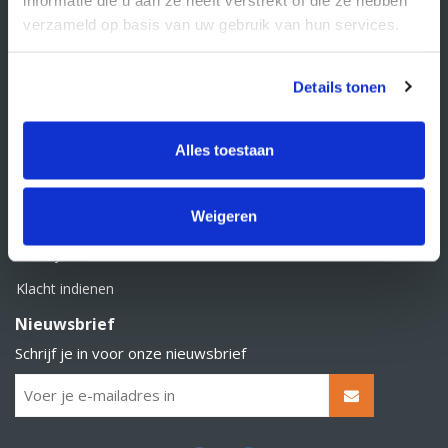
BTW nummer: NL856526605B01
verzameld op basis van uw gebruik van hun services.
Klantenservice
Contact
Details tonen
Over Supply Service B.V.
Veelgestelde vragen
Alles toestaan
Retourbeleid
Weigeren
Algemene voorwaarden
Privacy statement
Klacht indienen
Nieuwsbrief
Schrijf je in voor onze nieuwsbrief