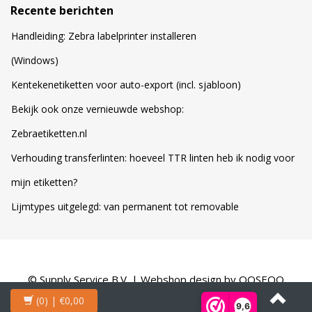
Recente berichten
Handleiding: Zebra labelprinter installeren
(Windows)
Kentekenetiketten voor auto-export (incl. sjabloon)
Bekijk ook onze vernieuwde webshop:
Zebraetiketten.nl
Verhouding transferlinten: hoeveel TTR linten heb ik nodig voor
mijn etiketten?
Lijmtypes uitgelegd: van permanent tot removable
© Supply Service B.V. | Webshop design by
OOSEOO
(0)
| €0,00
9,6