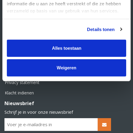
informatie die u aan ze heeft verstrekt of die ze hebben
KvK nummer: 66384737
BTW nummer: NL856526605B01
verzameld op basis van uw gebruik van hun services.
Klantenservice
Details tonen
Contact
Over Supply Service B.V.
Alles toestaan
Veelgestelde vragen
Retourbeleid
Weigeren
Algemene voorwaarden
Privacy statement
Klacht indienen
Nieuwsbrief
Schrijf je in voor onze nieuwsbrief