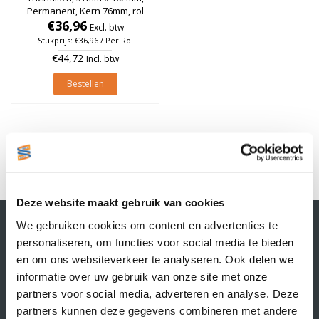
Permanent, Kern 76mm, rol
€36,96
à 1.375 stuks
Excl. btw
Stukprijs: €36,96 / Per Rol
€44,72
Incl. btw
Bestellen
1
Deze website maakt gebruik van cookies
Contactgegevens
We gebruiken cookies om content en advertenties te
Supply Service B.V.
personaliseren, om functies voor social media te bieden
Nijverheidsstraat 25-K
en om ons websiteverkeer te analyseren. Ook delen we
3861 RJ Nijkerk
informatie over uw gebruik van onze site met onze
info@supplyservice.nl
partners voor social media, adverteren en analyse. Deze
+31 33 468 13 42
partners kunnen deze gegevens combineren met andere