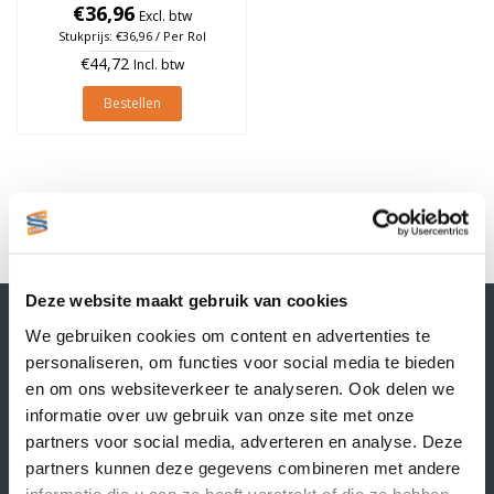
€36,96
à 1.375 stuks
Excl. btw
Stukprijs: €36,96 / Per Rol
€44,72
Incl. btw
Bestellen
1
Deze website maakt gebruik van cookies
Contactgegevens
We gebruiken cookies om content en advertenties te
Supply Service B.V.
personaliseren, om functies voor social media te bieden
Nijverheidsstraat 25-K
en om ons websiteverkeer te analyseren. Ook delen we
3861 RJ Nijkerk
informatie over uw gebruik van onze site met onze
info@supplyservice.nl
+31 33 468 13 42
partners voor social media, adverteren en analyse. Deze
partners kunnen deze gegevens combineren met andere
KvK nummer: 66384737
informatie die u aan ze heeft verstrekt of die ze hebben