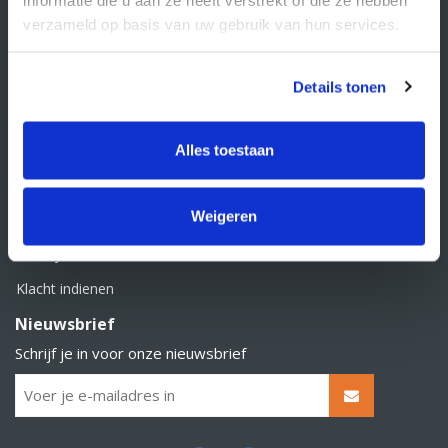
BTW nummer: NL856526605B01
verzameld op basis van uw gebruik van hun services.
Klantenservice
Contact
Details tonen
Over Supply Service B.V.
Veelgestelde vragen
Alles toestaan
Retourbeleid
Weigeren
Algemene voorwaarden
Privacy statement
Klacht indienen
Nieuwsbrief
Schrijf je in voor onze nieuwsbrief