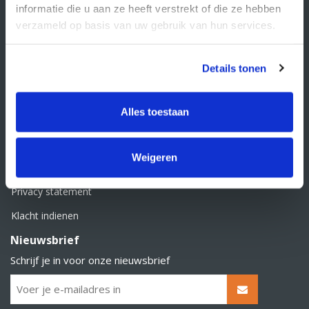
informatie die u aan ze heeft verstrekt of die ze hebben
KvK nummer: 66384737
BTW nummer: NL856526605B01
verzameld op basis van uw gebruik van hun services.
Klantenservice
Details tonen
Contact
Over Supply Service B.V.
Alles toestaan
Veelgestelde vragen
Retourbeleid
Weigeren
Algemene voorwaarden
Privacy statement
Klacht indienen
Nieuwsbrief
Schrijf je in voor onze nieuwsbrief