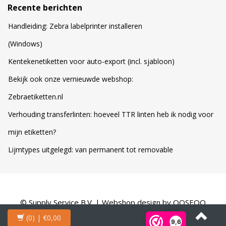
Recente berichten
Handleiding: Zebra labelprinter installeren
(Windows)
Kentekenetiketten voor auto-export (incl. sjabloon)
Bekijk ook onze vernieuwde webshop:
Zebraetiketten.nl
Verhouding transferlinten: hoeveel TTR linten heb ik nodig voor
mijn etiketten?
Lijmtypes uitgelegd: van permanent tot removable
© Supply Service B.V. | Webshop design by
OOSEOO
(0)
| €0,00
9,6