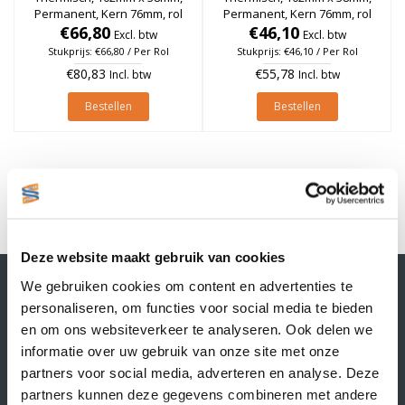
Permanent, Kern 76mm, rol
Permanent, Kern 76mm, rol
€66,80
à 4.225 stuks
€46,10
à 3.500 stuks
Excl. btw
Excl. btw
Stukprijs: €66,80 / Per Rol
Stukprijs: €46,10 / Per Rol
€80,83
€55,78
Incl. btw
Incl. btw
Bestellen
Bestellen
1
Deze website maakt gebruik van cookies
Contactgegevens
We gebruiken cookies om content en advertenties te
Supply Service B.V.
personaliseren, om functies voor social media te bieden
Nijverheidsstraat 25-K
en om ons websiteverkeer te analyseren. Ook delen we
3861 RJ Nijkerk
informatie over uw gebruik van onze site met onze
info@supplyservice.nl
partners voor social media, adverteren en analyse. Deze
+31 33 468 13 42
partners kunnen deze gegevens combineren met andere