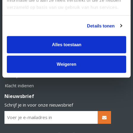
BTW nummer: NL856526605B01
verzameld op basis van uw gebruik van hun services.
Klantenservice
Contact
Details tonen
Over Supply Service B.V.
Veelgestelde vragen
Alles toestaan
Retourbeleid
Weigeren
Algemene voorwaarden
Privacy statement
Klacht indienen
Nieuwsbrief
Schrijf je in voor onze nieuwsbrief