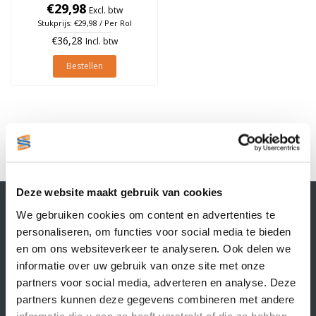
€29,98
à 4.600 stuks
Excl. btw
Stukprijs: €29,98 / Per Rol
€36,28
Incl. btw
Bestellen
1
Deze website maakt gebruik van cookies
Contactgegevens
We gebruiken cookies om content en advertenties te
Supply Service B.V.
personaliseren, om functies voor social media te bieden
Nijverheidsstraat 25-K
en om ons websiteverkeer te analyseren. Ook delen we
3861 RJ Nijkerk
informatie over uw gebruik van onze site met onze
info@supplyservice.nl
+31 33 468 13 42
partners voor social media, adverteren en analyse. Deze
partners kunnen deze gegevens combineren met andere
KvK nummer: 66384737
informatie die u aan ze heeft verstrekt of die ze hebben