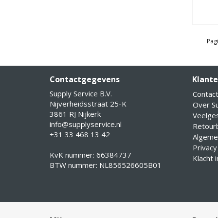
Pagi
Contactgegevens
Klante
Supply Service B.V.
Contac
Nijverheidsstraat 25-K
Over Su
3861 RJ Nijkerk
Veelge
info@supplyservice.nl
Retourb
+31 33 468 13 42
Algeme
Privacy
KvK nummer: 66384737
Klacht 
BTW nummer: NL856526605B01