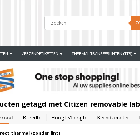
Z
ETTEN
VERZENDETIKETTEN
THERMAL TRANSFERLINTEN (TTR)
ucten getagd met Citizen removable lab
riaal
Breedte
Hoogte/lengte
Kerndiameter
rect thermal (zonder lint)