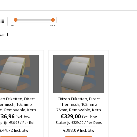
€
0
€
350
van 1
zen Etiketten, Direct
Citizen Etiketten, Direct
ermisch, 102mm x
Thermisch, 102mm x
, Removable, Kern
76mm, Removable, Kern
m, rol à 930 stuks
€36,96
25mm, rol à 930 stuks
€329,00
Excl. btw
Excl. btw
(Per doos)
prijs: €36,96 / Per Rol
Stukprijs: €329,00 / Per Doos
€44,72
€398,09
Incl. btw
Incl. btw