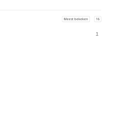
Meest bekeken
16
1