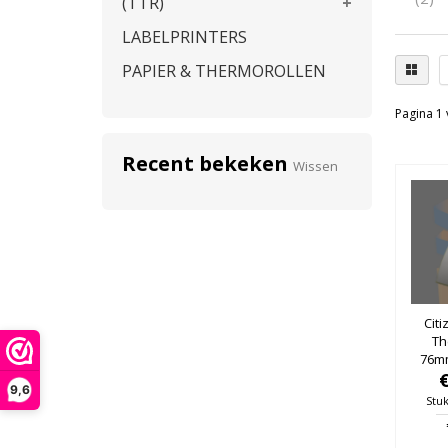
(TTR)
LABELPRINTERS
PAPIER & THERMOROLLEN
Pagina 1 
Recent bekeken
Wissen
Citi
Th
76mm
25m
9,6
Stuk