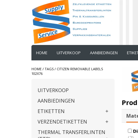
HOME
UITVERKOOP
AANBIEDINGEN
ETIK
HOME
/
TAGS
/
CITIZEN REMOVABLE LABELS
102X76
UITVERKOOP
AANBIEDINGEN
Prod
ETIKETTEN
Mate
VERZENDETIKETTEN
Di
THERMAL TRANSFERLINTEN
(2)