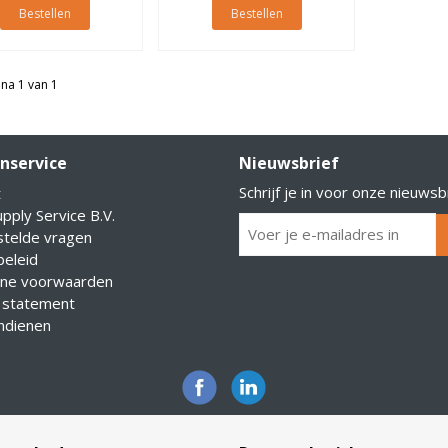
Bestellen
Bestellen
na 1 van 1
nservice
Nieuwsbrief
Schrijf je in voor onze nieuwsb
t
pply Service B.V.
stelde vragen
eleid
ne voorwaarden
 statement
indienen