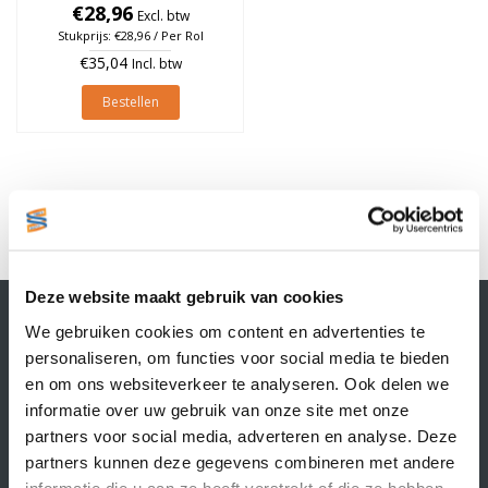
€28,96
à 1.370 stuks
Excl. btw
Stukprijs: €28,96 / Per Rol
€35,04
Incl. btw
Bestellen
1
Deze website maakt gebruik van cookies
Contactgegevens
We gebruiken cookies om content en advertenties te
Supply Service B.V.
personaliseren, om functies voor social media te bieden
Nijverheidsstraat 25-K
en om ons websiteverkeer te analyseren. Ook delen we
3861 RJ Nijkerk
informatie over uw gebruik van onze site met onze
info@supplyservice.nl
+31 33 468 13 42
partners voor social media, adverteren en analyse. Deze
partners kunnen deze gegevens combineren met andere
KvK nummer: 66384737
informatie die u aan ze heeft verstrekt of die ze hebben