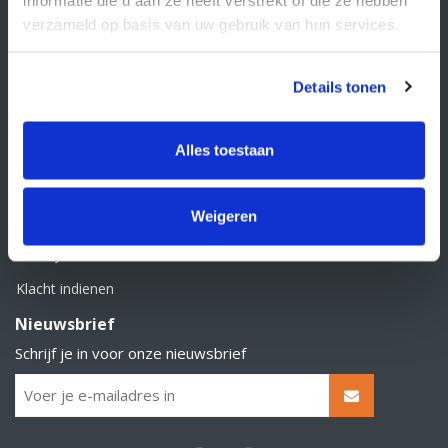
BTW nummer: NL856526605B01
verzameld op basis van uw gebruik van hun services.
Klantenservice
Contact
Details tonen
Over Supply Service B.V.
Veelgestelde vragen
Alles toestaan
Retourbeleid
Weigeren
Algemene voorwaarden
Privacy statement
Klacht indienen
Nieuwsbrief
Schrijf je in voor onze nieuwsbrief